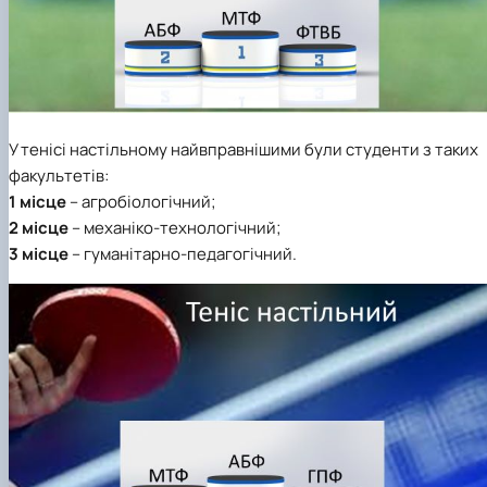
У
тенісі настільному
найвправнішими були студенти з таких
факультетів:
1 місце
– агробіологічний;
2 місце
– механіко-технологічний;
3 місце
– гуманітарно-педагогічний.