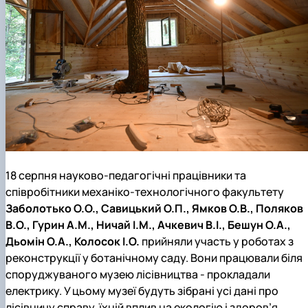
18 серпня науково-педагогічні працівники та
співробітники механіко-технологічного факультету
Заболотько О.О., Савицький О.П., Ямков О.В., Поляков
В.О., Гурин А.М., Ничай І.М., Ачкевич В.І., Бешун О.А.,
Дьомін О.А., Колосок І.О.
прийняли участь у роботах з
реконструкції у ботанічному саду. Вони працювали біля
споруджуваного музею лісівництва - прокладали
електрику. У цьому музеї будуть зібрані усі дані про
лісівничу справу, їхній вплив на екологію і здоров’я