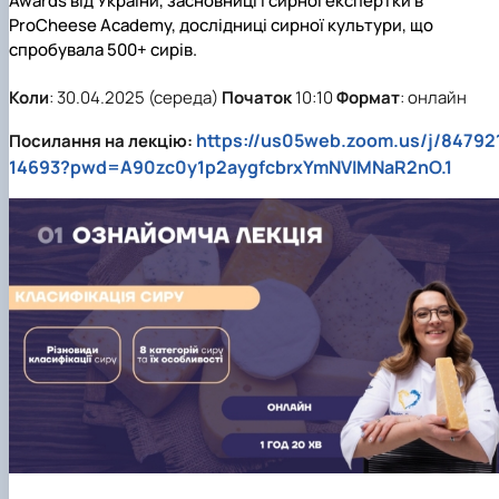
Awards від України, засновниці і сирної експертки в
ProCheese Academy, дослідниці сирної культури, що
спробувала 500+ сирів.
Коли
: 30.04.2025 (середа)
Початок
10:10
Формат
: онлайн
https://us05web.zoom.us/j/84792
Посилання на лекцію:
14693?pwd=A90zc0y1p2aygfcbrxYmNVIMNaR2nO.1