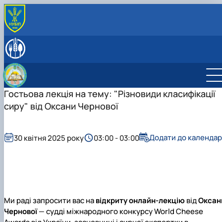
ПРО КАФЕДРУ
Історія кафедри
СПІВРОБІТНИКИ КАФЕДРИ
Навчальні лабораторії
ОСВІТНЯ ДІЯЛЬНІСТЬ
Міжнародна діяльність
Робочі програми навчальних дисциплін
НАУКОВА ДІЯЛЬНІСТЬ
Здобутки кафедри
Науковий гурток «Інновації у процесах харчових
Наукова діяльність кафедри
Гостьова лекція на тему: "Різновиди класифікації
ПРОФОРІЄНТАЦІЙНА ДІЯЛЬНІСТЬ
Відповідальний за інформаційне наповнення веб-
виробництв»
Конференції
ВСТУП-2026: Абітурієнту
сиру" від Оксани Чернової
сторінки кафедри
Дисципліни кафедри
Конференції ф-ту харчових наук
Профорієнтаційні заходи
Навчально-методична робота
інші конференції
Культурно-виховна робота
Додати до календар
30 квітня 2025 року
03:00 - 03:00
Ми раді запросити вас на
відкриту онлайн-лекцію
від
Оксан
Чернової
— судді міжнародного конкурсу World Cheese