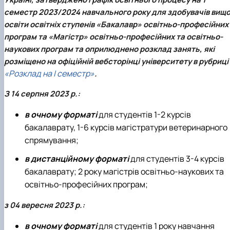
Кафедра міжнародного права та
План роботи
семестр 2023/2024 навчального року для здобувачів вищо
порівняльного правознавства
Протоколи засідань
освіти освітніх ступенів «Бакалавр» освітньо-професійних
Звіти про роботу
програм та «Магістр» освітньо-професійних та освітньо-
Договори про співробітництво
наукових програм та оприлюднено розклад занять, які
розміщено на офіційній вебсторінці університету в рубриці
«Розклад на І семестр»
.
З 14 серпня 2023 р.:
в очному форматі
для студентів 1-2 курсів
бакалаврату, 1-6 курсів магістратури ветеринарного
спрямування;
в дистанційному форматі
для студентів 3-4 курсів
бакалаврату; 2 року магістрів освітньо-наукових та
освітньо-професійних програм;
з 04 вересня 2023 р.:
в очному форматі
для студентів 1 року навчання