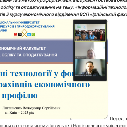
тету
ПАЗ"
обліку та оподаткування
на тему: «Інформаційні технолог
тку бізнес-систем, кластерів …
ів 3 курсу економічного відділення
ВСП «Ірпінський фах
ена 75-річчю економічного фак…
Перед п
чання на
економічному факультеті
Н
аціонального універси