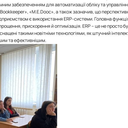
мним забезпеченням для автоматизації обліку та управлінн
Bookkeeper», «M.E.Dooc», а також зазначив, що перспектив
 підприємством є використання ERP-системи.
Головна функці
прощення, прискорення й оптимізація. ERP – це не просто бу
оснащені такими новітніми технологіями, як штучний інтелек
ішим та ефективнішим.