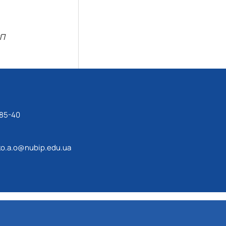
П
-85-40
o.a.o@nubip.edu.ua