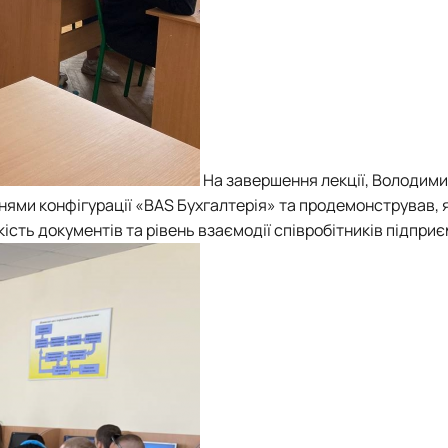
На завершення лекції, Володим
ями конфігурації «BAS Бухгалтерія» та продемонстрував, я
сть документів та рівень взаємодії співробітників підприє