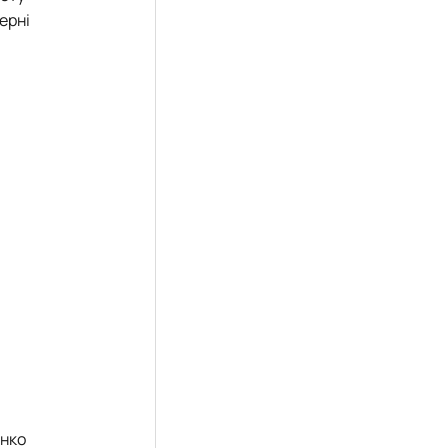
ерні
енко