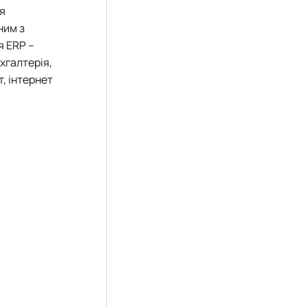
я
ним з
я ERP –
хгалтерія,
т, інтернет