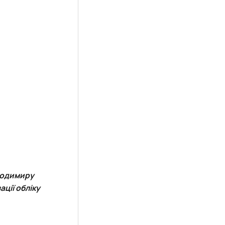
лодимиру
ції обліку