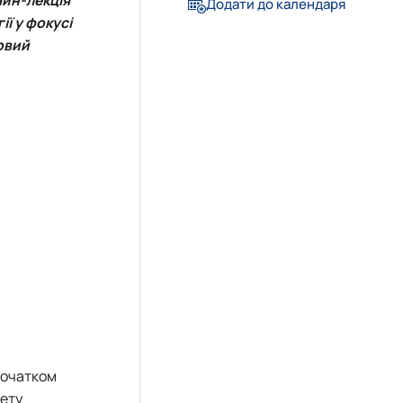
Додати до календаря
ії у фокусі
овий
очатком
тету