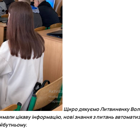
Щиро дякуємо Литвиненку Во
мали цікаву інформацію, нові знання з питань автоматиза
майбутньому.