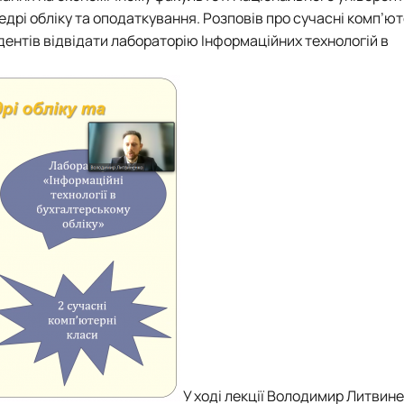
едрі обліку та оподаткування
. Розповів про сучасні комп’ют
ентів відвідати лабораторію Інформаційних технологій в
У ході лекції Володимир Литвин