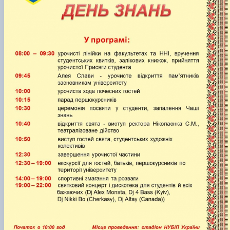
Проєкт «Розвиток лідерських навичок жінок
та мереж для забезпечення рівності у …