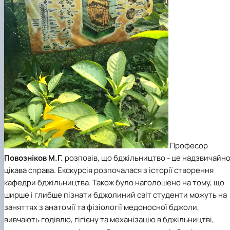
Професор
Повозніков М.Г.
розповів, що бджільництво - це надзвичайн
цікава справа. Екскурсія розпочалася з історії створення
кафедри бджільництва. Також було наголошено на тому, що
ширше і глибше пізнати бджолиний світ студенти можуть на
заняттях з анатомії та фізіології медоносної бджоли,
вивчають годівлю, гігієну та механізацію в бджільництві,