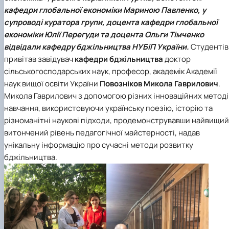
Проєкт «Розвиток лідерських навичок жінок
кафедри глобальної економіки
Мариною Павленко, у
та мереж для забезпечення рівності у …
супроводі куратора групи, доцента
кафедри глобальної
економіки
Юлії Перегуди та доцента Ольги Тімченко
відвідали
кафедру бджільництва НУБіП України
.
Студентів
привітав завідувач
кафедри бджільництва
доктор
сільськогосподарських наук, професор, академік Академії
наук вищої освіти України
Повозніков Микола Гаврилович
.
Микола Гаврилович з
допомогою різних інноваційних методі
навчання, використовуючи українську поезію, історію та
різноманітні наукові підходи, продемонструвавши найвищий
витончений рівень педагогічної майстерності, надав
унікальну інформацію про сучасні методи розвитку
бджільництва.