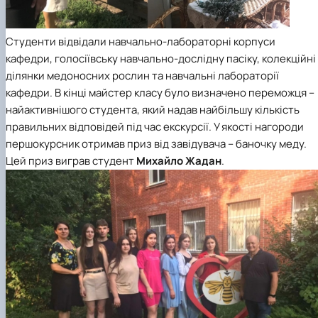
Студенти відвідали навчально-лабораторні корпуси
кафедри, голосіївську навчально-дослідну пасіку, колекційні
ділянки медоносних рослин та навчальні лабораторії
кафедри.
В кінці майстер класу було визначено переможця –
найактивнішого студента, який надав найбільшу кількість
правильних відповідей під час екскурсії. У якості нагороди
першокурсник отримав приз від завідувача – баночку меду.
Цей приз виграв студент
Михайло Жадан
.