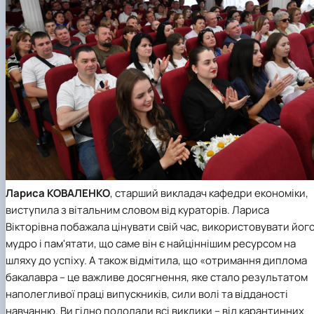
Лариса КОВАЛЕНКО
, старший викладач
кафедри економіки
,
виступила з вітальним словом від кураторів. Лариса
Вікторівна побажала цінувати свій час, використовувати йог
мудро і пам'ятати, що саме він є найціннішим ресурсом на
шляху до успіху. А також відмітила, що «отримання диплома
бакалавра – це важливе досягнення, яке стало результатом
наполегливої праці випускників, сили волі та відданості
навчанню. Ви гідно подолали всі виклики – від карантинних