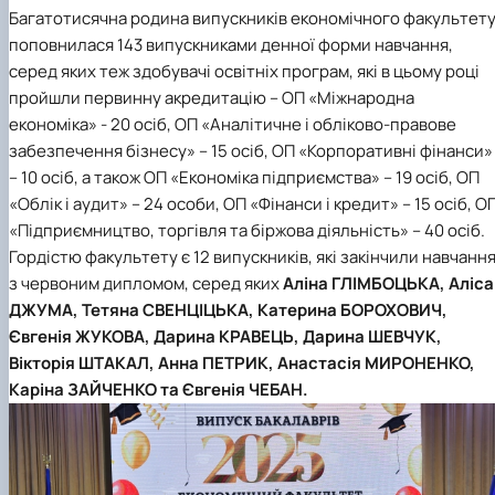
Багатотисячна родина випускників
економічного факультет
поповнилася 143 випускниками денної форми навчання,
серед яких теж здобувачі освітніх програм, які в цьому році
пройшли первинну акредитацію – ОП «Міжнародна
економіка» - 20 осіб, ОП «Аналітичне і обліково-правове
забезпечення бізнесу» – 15 осіб, ОП «Корпоративні фінанси»
– 10 осіб, а також ОП «Економіка підприємства» – 19 осіб, ОП
«Облік і аудит» – 24 особи, ОП «Фінанси і кредит» – 15 осіб, О
«Підприємництво, торгівля та біржова діяльність» – 40 осіб.
Гордістю факультету є 12 випускників, які закінчили навчанн
з червоним дипломом
, серед яких
Аліна ГЛІМБОЦЬКА, Аліса
ДЖУМА, Тетяна СВЕНЦІЦЬКА, Катерина БОРОХОВИЧ,
Євгенія ЖУКОВА, Дарина КРАВЕЦЬ, Дарина ШЕВЧУК,
Вікторія ШТАКАЛ, Анна ПЕТРИК, Анастасія МИРОНЕНКО,
Каріна ЗАЙЧЕНКО та Євгенія ЧЕБАН.