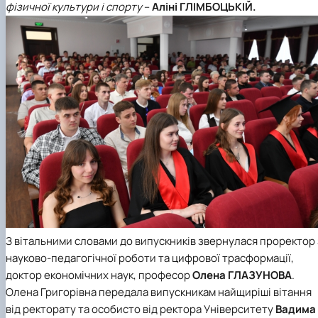
фізичної культури і спорту
–
Аліні ГЛІМБОЦЬКІЙ.
З вітальними словами до випускників звернулася
проректор 
науково-педагогічної роботи та цифрової трасформації
,
доктор економічних наук, професор
Олена ГЛАЗУНОВА
.
Олена Григорівна передала випускникам найщиріші вітання
від ректорату та особисто від ректора Університету
Вадима