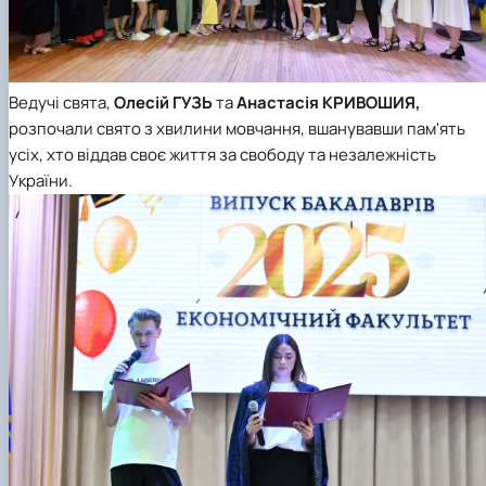
Ведучі свята,
Олесій ГУЗЬ
та
Анастасія КРИВОШИЯ,
розпочали свято з хвилини мовчання, вшанувавши пам'ять
усіх, хто віддав своє життя за свободу та незалежність
України.