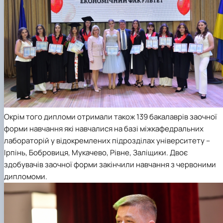
Окрім того дипломи отримали також 139 бакалаврів заочної
форми навчання які навчалися на базі міжкафедральних
лабораторій у відокремлених підрозділах університету –
Ірпінь, Бобровиця, Мукачево, Рівне, Заліщики. Двоє
здобувачів заочної форми закінчили навчання з червоними
дипломоми.