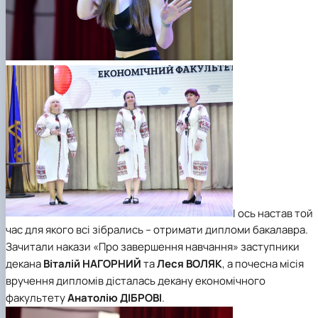
І ось настав той
час для якого всі зібрались – отримати дипломи бакалавра.
Зачитали накази «Про завершення навчання» заступники
декана
Віталій НАГОРНИЙ
та
Леся ВОЛЯК
, а почесна місія
вручення дипломів дісталась декану економічного
факультету
Анатолію ДІБРОВІ
.