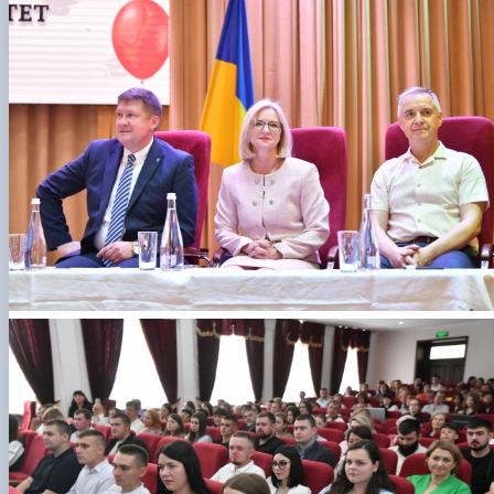
Проєкт «Розвиток лідерських навичок жінок
та мереж для забезпечення рівності у …