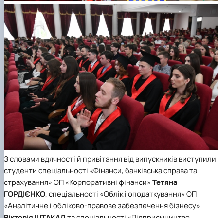
З словами вдячності й привітання від випускників виступили
студенти спеціальності «Фінанси, банківська справа та
страхування» ОП «Корпоративні фінанси»
Тетяна
ГОРДІЄНКО
, спеціальності «Облік і оподаткування» ОП
«Аналітичне і обліково-правове забезпечення бізнесу»
Вікторія ШТАКАЛ
та спеціальності «Підприємництво,