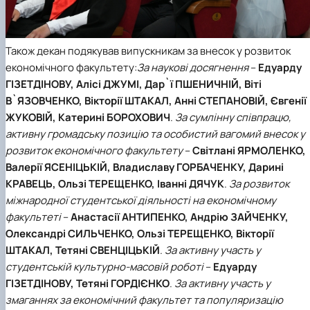
Також декан подякував випускникам за внесок у розвиток
економічного факультету:
За наукові досягнення
–
Едуарду
ГІЗЕТДІНОВУ, Алісі ДЖУМІ, Дар`ї ПШЕНИЧНІЙ, Віті
В`ЯЗОВЧЕНКО, Вікторії ШТАКАЛ, Анні СТЕПАНОВІЙ, Євгенії
ЖУКОВІЙ, Катерині БОРОХОВИЧ
.
За сумлінну співпрацю,
активну громадську позицію та особистий вагомий внесок у
розвиток економічного факультету
–
Світлані ЯРМОЛЕНКО,
Валерії ЯСЕНІЦЬКІЙ, Владиславу ГОРБАЧЕНКУ, Дарині
КРАВЕЦЬ, Ользі ТЕРЕЩЕНКО, Іванні ДЯЧУК
.
За розвиток
міжнародної студентської діяльності на економічному
факультеті
–
Анастасії АНТИПЕНКО, Андрію ЗАЙЧЕНКУ,
Олександрі СИЛЬЧЕНКО, Ользі ТЕРЕЩЕНКО, Вікторії
ШТАКАЛ, Тетяні СВЕНЦІЦЬКІЙ
.
За активну участь у
студентській культурно-масовій роботі
–
Едуарду
ГІЗЕТДІНОВУ, Тетяні ГОРДІЄНКО
.
За активну участь у
змаганнях за економічний факультет та популяризацію