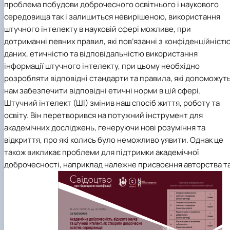
проблема побудови доброчесного освітнього і наукового
середовища так і залишиться невирішеною, використання
штучного інтелекту в науковій сфері можливе, при
дотриманні певних правил, які пов’язанні з конфіденційніст
даних, етичністю та відповідальністю використання
інформації штучного інтелекту, при цьому необхідно
розробляти відповідні стандарти та правила, які допоможут
нам забезпечити відповідні етичні норми в цій сфері.
Штучний інтелект (ШІ) змінив наш спосіб життя, роботу та
освіту. Він перетворився на потужний інструмент для
академічних досліджень, генеруючи нові розуміння та
відкриття, про які колись було неможливо уявити. Однак це
також викликає проблеми для підтримки академічної
доброчесності, наприклад належне присвоєння авторства т