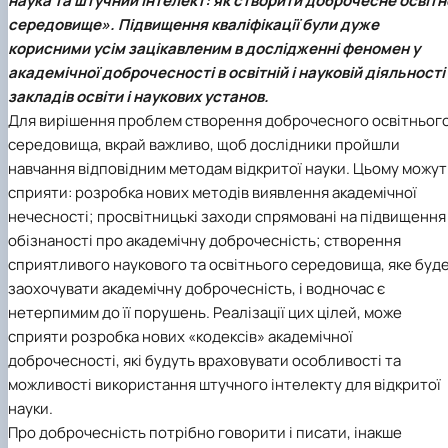
наука та штучний інтелект: як створити доброчесне освітн
Проєкт «Розвиток лідерських навичок жінок
середовище». Підвищення кваліфікації були дуже
та мереж для забезпечення рівності у …
корисними усім зацікавленим в дослідженні феномен у
академічної доброчесності в освітній і науковій діяльності
закладів освіти і наукових установ.
Для вирішення проблем створення доброчесного освітньог
середовища, вкрай важливо, щоб дослідники пройшли
навчання відповідним методам відкритої науки. Цьому можут
сприяти: розробка нових методів виявлення академічної
нечесності; просвітницькі заходи спрямовані на підвищення
обізнаності про академічну доброчесність; створення
сприятливого наукового та освітнього середовища, яке буд
заохочувати академічну доброчесність, і водночас є
нетерпимим до її порушень. Реалізації цих цілей, може
сприяти розробка нових «кодексів» академічної
доброчесності, які будуть враховувати особливості та
можливості використання штучного інтелекту для відкритої
науки.
Про доброчесність потрібно говорити і писати, інакше