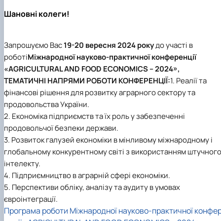
Проєкт «Розвиток лідерських навичок жінок
Шановні колеги!
та мереж для забезпечення рівності у …
Запрошуємо Вас
19-20 вересня 2024 року
до участі в
роботі
Міжнародної науково-практичної конференції
«AGRICULTURAL AND FOOD ECONOMICS – 2024»,
ТЕМАТИЧНІ НАПРЯМИ РОБОТИ КОНФЕРЕНЦІЇ:
1. Реалії та
фінансові рішення для розвитку аграрного сектору та
продовольства України.
2. Економіка підприємств та їх роль у забезпеченні
продовольчої безпеки держави.
3. Розвиток галузей економіки в мінливому міжнародному і
глобальному конкурентному світі з використанням штучног
інтелекту.
4. Підприємництво в аграрній сфері економіки.
5. Перспективи обліку, аналізу та аудиту в умовах
євроінтеграції.
Програма роботи Міжнародної науково-практичної конфе