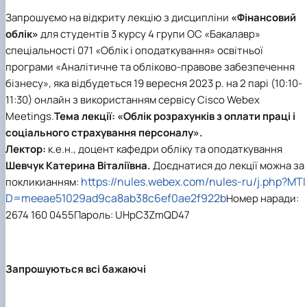
Проєкт «Розвиток лідерських навичок жінок
Запрошуємо на відкриту лекцію з дисципліни
«Фінансовий
та мереж для забезпечення рівності у …
облік»
для студентів 3 курсу 4 групи ОС «Бакалавр»
спеціальності 071 «Облік і оподаткування» освітньої
програми «Аналітичне та обліково-правове забезпечення
бізнесу», яка відбудеться 19 вересня 2023 р. на 2 парі (10:10-
11:30) онлайн з використанням сервісу Cisco Webex
Meetings.
Тема лекції:
«Облік розрахунків з оплати праці і
соціального страхування персоналу».
Лектор:
к.е.н., доцент кафедри обліку та оподаткування
Шевчук Катерина Віталіївна.
Доєднатися до лекції можна за
https://nules.webex.com/nules-ru/j.php?MTI
покликианням:
D=meeae51029ad9ca8ab38c6ef0ae2f922b
Номер наради:
2674 160 0455Пароль: UHpC3ZmQD47
Запрошуються всі бажаючі