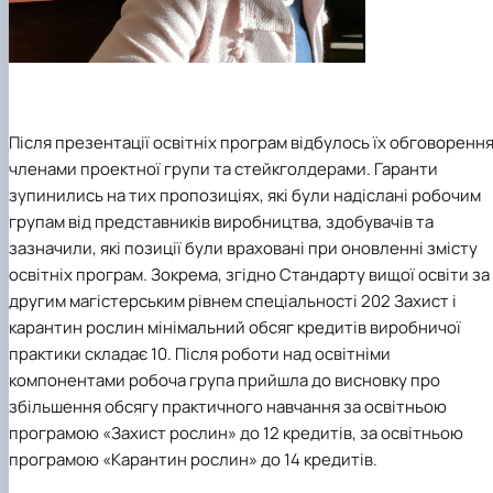
Після презентації освітніх програм відбулось їх обговоренн
членами проектної групи та стейкголдерами. Гаранти
зупинились на тих пропозиціях, які були надіслані робочим
групам від представників виробництва, здобувачів та
зазначили, які позиції були враховані при оновленні змісту
освітніх програм. Зокрема, згідно Стандарту вищої освіти за
другим магістерським рівнем спеціальності 202 Захист і
карантин рослин мінімальний обсяг кредитів виробничої
практики складає 10. Після роботи над освітніми
компонентами робоча група прийшла до висновку про
збільшення обсягу практичного навчання за освітньою
програмою «Захист рослин» до 12 кредитів, за освітньою
програмою «Карантин рослин» до 14 кредитів.