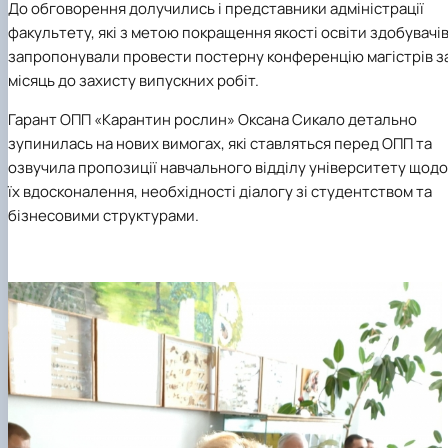
До обговорення долучились і представники адміністрації
факультету, які з метою покращення якості освіти здобувачі
запропонували провести постерну конференцію магістрів з
місяць до захисту випускних робіт.
Гарант ОПП «Карантин рослин» Оксана Сикало детально
зупинилась на нових вимогах, які ставляться перед ОПП та
озвучила пропозиції навчального відділу університету щодо
їх вдосконалення, необхідності діалогу зі студентством та
бізнесовими структурами.