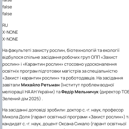
false
false
RU
X-NONE
X-NONE
На факультеті захисту рослин, біотехнологій та екології
відбулося спільне засідання робочих груп ОПП «Захист
рослин» і «Карантин рослин» стосовно удосконалення
освітніх програм підготовки магістрів за спеціальністю
«Захист і карантин рослин» та роботодавців. На засідання
завітали
Михайло Ретьман
(Інститут проблем водної
меліорації НААН України) та
Федір Мельничук
(директор ТО
Зелений дім 2025) .
На засіданні доповіді зробили: доктор с.-г. наук, професор
Микола Доля (гарант освітньої програми «Захист рослин») т
кандидат с.-г. наук, доцент Оксана Сикало (гарант освітньої