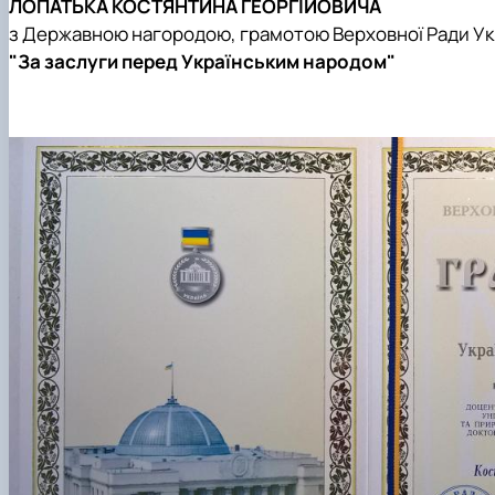
ЛОПАТЬКА КОСТЯНТИНА ГЕОРГІЙОВИЧА
Опитування
Накази про затвердження тем кваліфікаційних робіт
з Державною нагородою, грамотою Верховної Ради Ук
Про нас
Сторінка магістра
"За заслуги перед Українським народом"
Рада роботодавців
Навчальна робота
Соціальна стипендія
Студенту
Студентська організація
Рейтингові списки