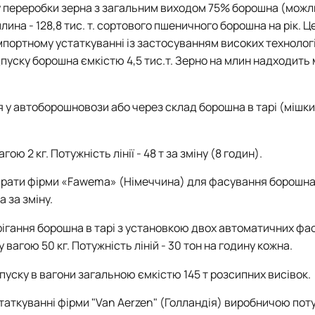
обу переробки зерна з загальним виходом 75% борошна (мож
на - 128,8 тис. т. сортового пшеничного борошна на рік. Це
портному устаткуванні із застосуванням високих технологій
дпуску борошна ємкістю 4,5 тис.т. Зерно на млин надходить
у автоборошновози або через склад борошна в тарі (мішки п
ю 2 кг. Потужність лінії - 48 т за зміну (8 годин).
парати фірми «Fawema» (Німеччина) для фасування борошна
а за зміну.
ерігання борошна в тарі з установкою двох автоматичних ф
у вагою 50 кг. Потужність ліній - 30 тон на годину кожна.
дпуску в вагони загальною ємкістю 145 т розсипних висівок.
статкуванні фірми "Van Aеrzen" (Голландія) виробничою пот