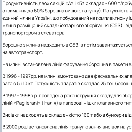
Продуктивність двох секцій «А» і «Б» складає - 600 т/д
отримання до 60% борошна вищого гатунку). Потужність мли
єдиний млин в Україні, що побудований на комплектному ім
млина розміщений склад безтарного зберігання (СБЗ) і ві
транспортером з елеватора .
Борошно з млина надходить в СБЗ, а потім завантажується 
на автотранспорт.
На млині встановлена лінія фасування борошна в пакети ваго
В 1996 - 1997рр. на млині змонтовано два фасувальних а
вагою 5 і 10 кг. Потужність апаратів складає 25 тон борошн
В 1997 - 1998р.р. проведена реконструкція складу для зб
ліній «Paglierani» (Італія) в паперові мішки клапанного тип
Висівки надходять в склад ємкістю 160 т або в бункери ві
В 2002 році встановлена лінія гранулювання висівок на у