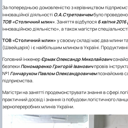
За попередньою домовленістю з керівництвом підприєм
інноваційної діяльності
О.А.Стретовичем
було проведено 
ТОВ «Столичний млин»
. Заняття відбулося
6 квітня 2016
інноваційною діяльністю», а також магістри спеціальнос
ТОВ «Столичний млин»
у своєму складі має два
млини т
(Швейцарія) і є найбільшим млином в Україні. Продуктивн
Головний інженер
Єрмак Олександр Миколайович
ознайом
безпеки
Пономаренко Григорій Іванович
провів інструкт
№1
Гончаруком Павлом Олександровичем
познайомив сл
підприємства.
Магістри на занятті продемонструвати знання в сфері л
ог
практичний досвід і знання із побудови логістичного лан
зернопереробних млинів України.