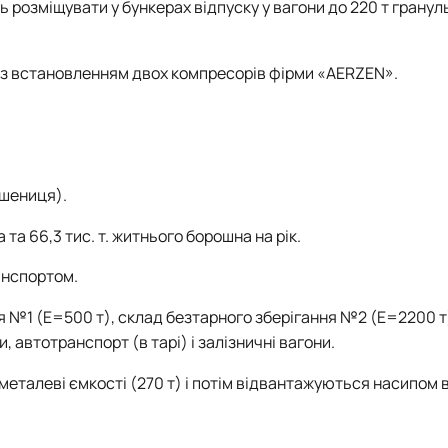
ть розміщувати у бункерах відпуску у вагони до 220 т грану
ї з встановленням двох компресорів фірми «AERZEN».
пшениця).
та 66,3 тис. т. житнього борошна на рік.
анспортом.
я №1 (Е=500 т), склад безтарного зберігання №2 (Е=2200 
автотранспорт (в тарі) і залізничні вагони.
талеві ємкості (270 т) і потім відвантажуються насипом в