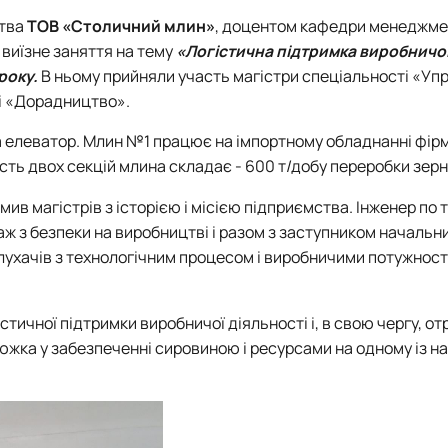
ства
ТОВ «Столичний млин»
, доцентом кафедри менеджме
виїзне заняття на тему
«Логістична підтримка виробничої
 року.
В ньому прийняли участь магістри спеціальності «Уп
ті «Дорадництво».
а елеватор. Млин №1 працює на імпортному обладнанні фі
ість двох секцій млина складає -
600 т/добу
переробки зерн
ив магістрів з історією і місією підприємства. Інженер по т
аж з безпеки на виробництві і разом з заступником начальн
ухачів з технологічним процесом і виробничими потужнос
істичної підтримки виробничої діяльності
і, в свою чергу, о
цюжка у забезпеченні сировиною і ресурсами на одному із н