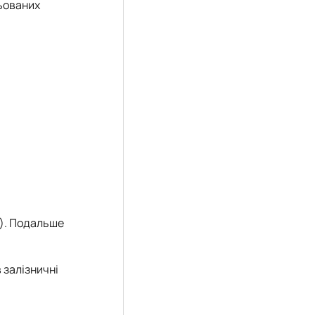
льованих
т). Подальше
 залізничні