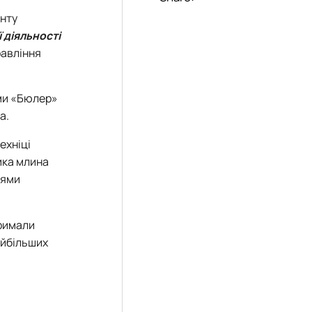
нту
 діяльності
равління
рми «Бюлер»
а.
ехніці
ика млина
тями
тримали
айбільших