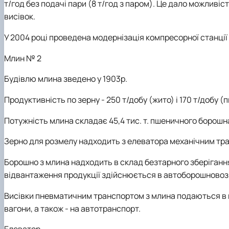
т/год без подачі пари (8 т/год з паром). Це дало можливіс
висівок.
У 2004 році проведена модернізація компресорної станці
Млин № 2
Будівлю млина зведено у 1903р.
Продуктивність по зерну - 250 т/добу (жито) і 170 т/добу (
Потужність млина складає 45,4 тис. т. пшеничного борошна 
Зерно для розмелу надходить з елеватора механічним тр
Борошно з млина надходить в склад безтарного зберіганн
відвантаження продукції здійснюється в автоборошновози, 
Висівки пневматичним транспортом з млина подаються в ме
вагони, а також - на автотранспорт.