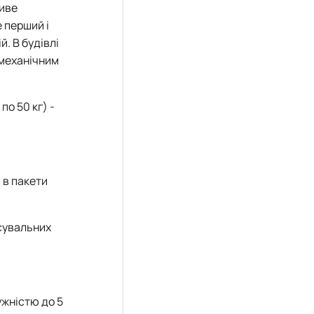
ливе
 перший і
. В будівлі
 механічним
о 50 кг) -
 в пакети
асувальних
ужністю до 5