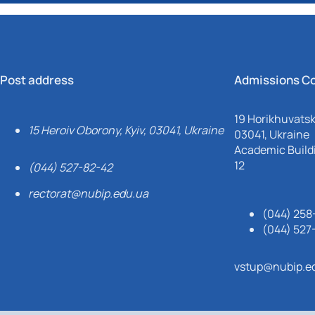
Post address
Admissions C
19 Horikhuvatsky
15 Heroiv Oborony, Kyiv, 03041, Ukraine
03041, Ukraine
Academic Buildi
12
(044) 527-82-42
rectorat@nubip.edu.ua
(044) 258
(044) 527
vstup@nubip.e