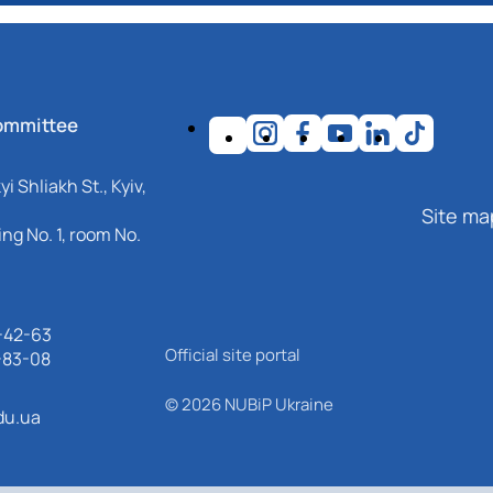
ommittee
i Shliakh St., Kyiv,
Site ma
ng No. 1, room No.
-42-63
Official site portal
-83-08
© 2026 NUBiP Ukraine
du.ua