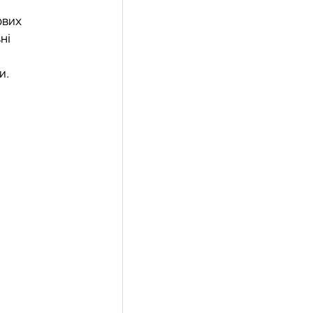
ових
ні
и.