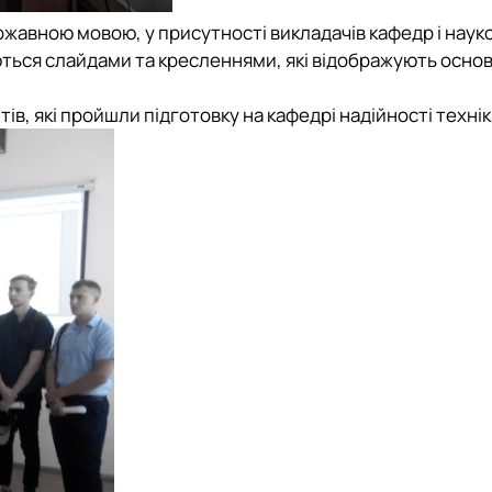
жавною мовою, у присутності викладачів кафедр і наук
ються слайдами та кресленнями, які відображують основ
в, які пройшли підготовку на кафедрі надійності технік