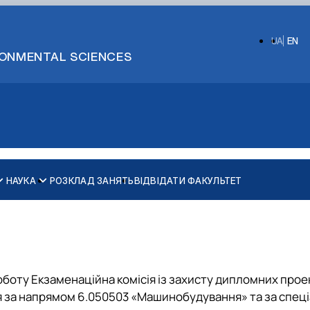
UA
EN
IRONMENTAL SCIENCES
НАУКА
РОЗКЛАД ЗАНЯТЬ
ВІДВІДАТИ ФАКУЛЬТЕТ
G11 Машинобудування
G11 Машинобудування
G19 Будівництво та цивільна інженерія
G19 Будівництво та цивільна інженерія
боту Екзаменаційна комісія із захисту дипломних прое
ства
ся за напрямом 6.050503 «Машинобудування» та за спец
 М. П. Момотенка