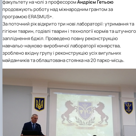
факультету на чолі з професором
Андрієм Гетьою
продовжують роботу над міжнародним грантом за
програмою ERASMUS+.
За поточний рік відкрито три нові лабораторії: утримання та
гігієни тварин, годівлі тварин і технології кормів та штучного
запліднення бджіл. Проведено повну реконструкцію
навчальо-науково-виробничої лабораторії конярства,
зроблено вхідну групу і реконструкцію усіх вигульних
майданчиків та облаштована стоянка на 20 парко-місць.