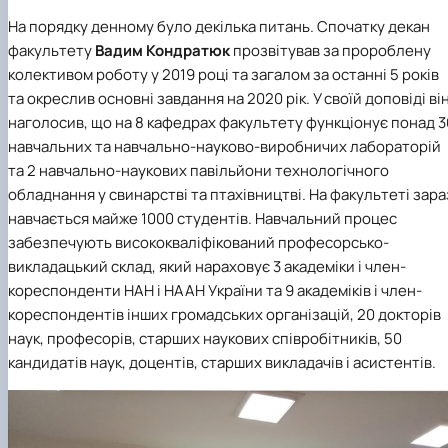
(MOOCs)
SEB-2025
Learning
Farm named after O.V. Muzychenko
Science
Architecture and Design
Faculty of Design and Engineering
International Students Office
На порядку денному було декілька питань. Спочатку декан
University Research Services Catalogue
Faculty of Economics
Educational and Research Farm «Vorzel»
Research Institute of Forestry and Ornamenta
Berezhany Agrotechnical Institute
факультету
Вадим Кондратюк
прозвітував за пророблену
Horticulture
Faculty of Food Science, Nutrition and Qualit
Berezhany Professional College
колективом роботу у 2019 році та загалом за останні 5 років
Management
Research Institute of Technology and Quality
Bobrovytsia Professional College named after 
та окреслив основні завдання на 2020 рік. У своїй доповіді ві
Animal Products
Mainova
Faculty of Humanities and Pedagogy
Faculty of Information Technologies
Research and Design Institute of
Boyarka College of Ecology and Natural
наголосив, що на 8 кафедрах факультету функціонує понад 3
Standardisation and Technologies of Eco-Safe a
Resources
Faculty of Land Management
навчальних та навчально-науково-виробничих лабораторій
Organic Products
Faculty of Law
Crimean Agro-Industrial College
та 2 навчально-наукових павільйони технологічного
Faculty of Veterinary Medicine
Ukrainian Laboratory of Quality and Safety of
Crimean Technical College of Land Reclamati
обладнання у свинарстві та птахівництві. На факультеті зара
Agricultural Products
and Agricultural Mechanisation
Mechanical and Technological Faculty
навчається майже 1000 студентів. Навчальний процес
Faculty of Plant Protection, Biotechnology an
Ukrainian Research Institute of Agricultural
Irpin Professional College
забезпечують висококваліфікований професорсько-
Ecology
Radiology
Mukachevo Professional College
викладацький склад, який нараховує 3 академіки і член-
Nemishaieve Professional College
Nizhyn Agrotechnical Institute
кореспонденти НАН і НААН України та 9 академіків і член-
Nizhyn Professional College
кореспондентів інших громадських організацій, 20 докторів
Prybrezhne Agrarian College
наук, професорів, старших наукових співробітників, 50
Rivne Professional College
кандидатів наук, доцентів, старших викладачів і асистентів.
Zalishchyky Professional College named after
Ye. Khraplivyi