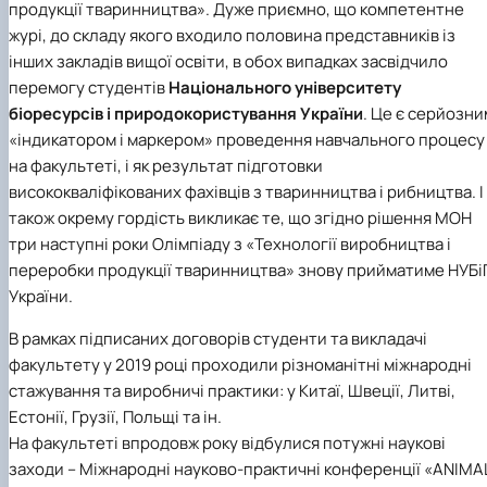
продукції тваринництва»
. Дуже приємно, що компетентне
журі, до складу якого входило половина представників із
інших закладів вищої освіти, в обох випадках засвідчило
перемогу студентів
Національного університету
біоресурсів і природокористування України
. Це є серйозни
«індикатором і маркером» проведення навчального процесу
на факультеті, і як результат підготовки
висококваліфікованих фахівців з тваринництва і рибництва. І
також окрему гордість викликає те, що згідно рішення МОН
три наступні роки Олімпіаду з «Технології виробництва і
переробки продукції тваринництва» знову прийматиме НУБі
України.
В рамках підписаних договорів студенти та викладачі
факультету у 2019 році проходили різноманітні міжнародні
стажування та виробничі практики: у Китаї, Швеції, Литві,
Естонії, Грузії, Польщі та ін.
На факультеті впродовж року відбулися потужні наукові
заходи – Міжнародні науково-практичні конференції «ANIMA