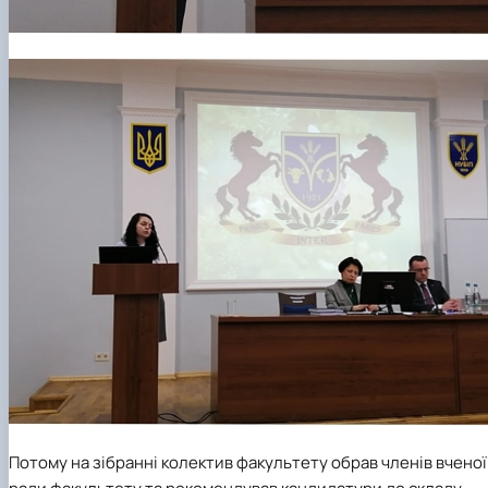
Потому на зібранні колектив факультету обрав членів вченої