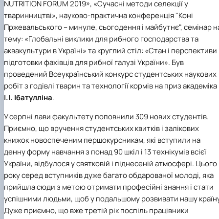
NUTRITION FORUM 2019», «Сучасні методи селекції у
тваринництві», науково-практична конференція "Коні
Пржевальського – минуле, сьогодення і майбутнє", семінар н
тему: «Глобальні виклики для рибного господарства та
аквакультури в Україні» та круглий стіл: «Стан і перспективи
підготовки фахівців для рибної галузі України». Був
проведений Всеукраїнський конкурс студентських наукових
робіт з годівлі тварин та технології кормів на приз академіка
І.І. Ібатулліна
.
У серпні лави факультету поповнили 309 нових студентів.
Приємно, що вручення студентських квитків і залікових
книжок новоспеченим першокурсникам, які вступили на
денну форму навчання з понад 90 шкіл і 13 технікумів всієї
України, відбулося у святковій і піднесеній атмосфері. Цього
року серед вступників дуже багато обдарованої молоді, яка
прийшла сюди з метою отримати професійні знання і стати
успішними людьми, щоб у подальшому розвивати нашу країну
Дуже приємно, що вже третій рік поспіль працівники