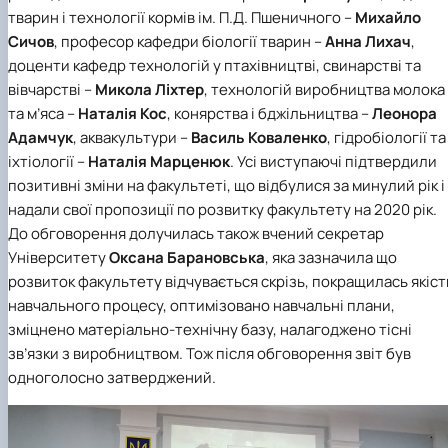
тварин і технології кормів ім. П.Д. Пшеничного –
Михайло
Сичов
, професор кафедри біології тварин –
Анна Лихач
,
доценти кафедр технологій у птахівництві, свинарстві та
вівчарстві –
Микола Ліхтер
, технологій виробництва молока
та м’яса –
Наталія Кос
, конярства і бджільництва –
Леонора
Адамчук
, аквакультури –
Василь Коваленко
, гідробіології та
іхтіології –
Наталія Марценюк
. Усі виступаючі підтвердили
позитивні зміни на факультеті, що відбулися за минулий рік і
надали свої пропозиції по розвитку факультету на 2020 рік.
До обговорення долучилась також вчений секретар
Університету
Оксана Барановська
, яка зазначила що
розвиток факультету відчувається скрізь, покращилась якіст
навчального процесу, оптимізовано навчальні плани,
зміцнено матеріально-технічну базу, налагоджено тісні
зв’язки з виробництвом. Тож після обговорення звіт був
одноголосно затверджений.