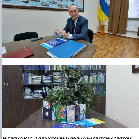
Вітаємо Вас із прийдешнім великим світлим святом