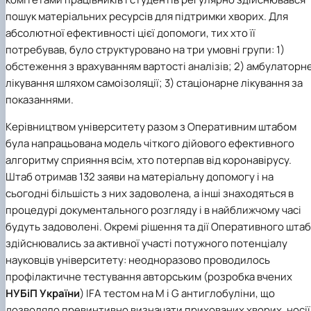
пошук матеріальних ресурсів для підтримки хворих. Для
абсолютної ефективності цієї допомоги, тих хто її
потребував, було структуровано на три умовні групи: 1)
обстеження з врахуванням вартості аналізів; 2) амбулаторн
лікування шляхом самоізоляції; 3) стаціонарне лікування за
показаннями.
Керівництвом університету разом з Оперативним штабом
була напрацьована модель чіткого дійового ефективного
алгоритму сприяння всім, хто потерпав від коронавірусу.
Штаб отримав 132 заяви на матеріальну допомогу і на
сьогодні більшість з них задоволена, а інші знаходяться в
процедурі документального розгляду і в найближчому часі
будуть задоволені. Окремі рішення та дії Оперативного шта
здійснювались за активної участі потужного потенціалу
науковців університету: неодноразово проводилось
профілактичне тестування авторським (розробка вчених
НУБіП України
) IFA тестом на М і G антиглобуліни, що
дозволяло превинтивно визначати прихованих хворих, носії