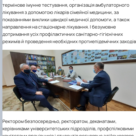
термінове імунне тестування, організація амбулаторного
лікування з допомогою лікарів сімейної медицини, за
показаннями виклики швидкої медичної допомоги, а також
направлення на стаціонарне лікування. І безумовне
дотримання усіх профілактичних санітарно-гігієнічних
режимів й проведення необхідних протиепідемічних заходів
Ректором безпосередньо, ректоратом, деканатами,
керівниками університетських підрозділів, профспілковими
комітетами працівників і студентів регулярно здійснювався