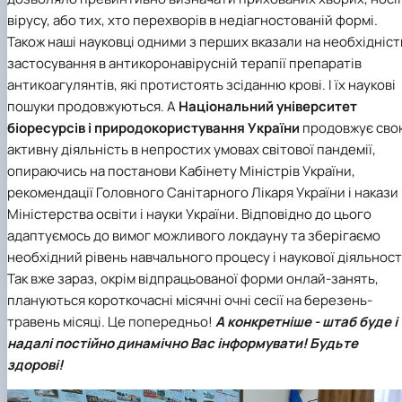
вірусу, або тих, хто перехворів в недіагностованій формі.
Також наші науковці одними з перших вказали на необхідніст
застосування в антикоронавірусній терапії препаратів
антикоагулянтів, які протистоять зсіданню крові. І їх наукові
пошуки продовжуються. А
Національний університет
біоресурсів і природокористування України
продовжує сво
активну діяльність в непростих умовах світової пандемії,
опираючись на постанови Кабінету Міністрів України,
рекомендації Головного Санітарного Лікаря України і накази
Міністерства освіти і науки України. Відповідно до цього
адаптуємось до вимог можливого локдауну та зберігаємо
необхідний рівень навчального процесу і наукової діяльност
Так вже зараз, окрім відпрацьованої форми онлай-занять,
плануються короткочасні місячні очні сесії на березень-
травень місяці. Це попередньо!
А конкретніше - штаб буде і
надалі постійно динамічно Вас інформувати! Будьте
здорові!