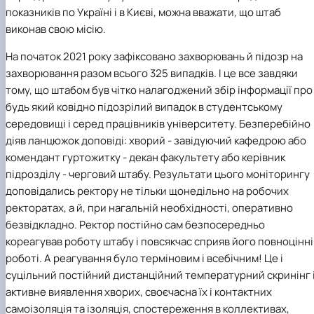
показників по Україні і в Києві, можна вважати, що штаб
виконав свою місію.
На початок 2021 року зафіксовано захворювань й підозр на
захворювання разом всього 325 випадків. І це все завдяки
тому, що штабом був чітко налагоджений збір інформації про
будь який ковідно підозрілий випадок в студентському
середовищі і серед працівників університету. Безперебійно
діяв ланцюжок доповіді: хворий - завідуючий кафедрою або
комендант гуртожитку - декан факультету або керівник
підрозділу - черговий штабу. Результати цього моніторингу
доповідались ректору не тільки щонедільно на робочих
ректоратах, а й, при нагальній необхідності, оперативно
безвідкладно. Ректор постійно сам безпосередньо
кореагував роботу штабу і повсякчас сприяв його повноцінн
роботі. А реагування було терміновим і всебічним! Це і
суцільний постійний дистанційний температурний скринінг 
активне виявлення хворих, своєчасна їх і контактних
самоізоляція та ізоляція, спостереження в коллективах,