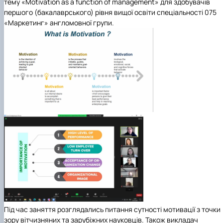
тему «
Motivation
as
a
function
of
management
» для здобувачів
першого (бакалаврського) рівня вищої освіти спеціальності 075
«Маркетинг» англомовної групи.
Під час заняття розглядались питання сутності мотивації з точки
зору вітчизняних та зарубіжних науковців. Також викладач