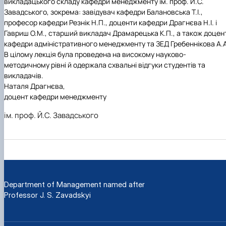
викладацького складу кафедри менеджменту ім. проф. Й.С.
Завадського, зокрема: завідувач кафедри Балановська Т.І.,
професор кафедри Резнік Н.П., доценти кафедри Драгнєва Н.І. і
Гавриш О.М., старший викладач Драмарецька К.П., а також доцен
кафедри адміністративного менеджменту та ЗЕД Гребеннікова А.А
В цілому лекція була проведена на високому науково-
методичному рівні й одержала схвальні відгуки студентів та
викладачів.
Наталя Драгнєва,
доцент кафедри менеджменту
ім. проф. Й.С. Завадського
Department of Management named after
Professor J. S. Zavadskyi