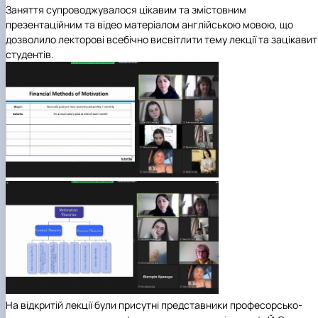
Заняття супроводжувалося цікавим та змістовним
презентаційним та відео матеріалом англійською мовою, що
дозволило лекторові всебічно висвітлити тему лекції та зацікави
студентів.
На відкритій лекції були присутні представники професорсько-