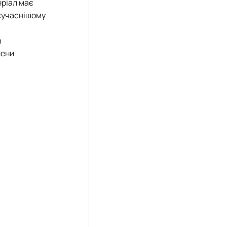
еріал має
сучаснішому
в
лени