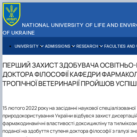
NATIONAL UNIVERSITY OF LIFE AND ENV
OF UKRAINE
UNIVERSITY
ADMISSIONS
RESEARCH
FACULTIES AND
About NUBiP
Academic Programs
Research Excellence
Educational and Research Institutes
Partnerships
Faculties and Units
Leadership & Governance
Cultural Diversity
Research Infrastructure
Faculties
International Projects
University Offices
ПЕРШИЙ ЗАХИСТ ЗДОБУВАЧА ОСВІТНЬО
Campus & Facilities
International Student Support
Projects
Educational & Research Farms
Erasmus+ Mobility
Press Service
ДОКТОРА ФІЛОСОФІЇ КАФЕДРИ ФАРМАКОЛО
Distinguished Community
About Ukraine and Kyiv
Publications & Journals
Research Institutes
International Relations Office
ТРОПІЧНОЇ ВЕТЕРИНАРІЇ ПРОЙШОВ УСПІ
Commitments
Student Life
Legal Framework
Regional Colleges and Institutes
International Projects Office
Patent & Licensing
International Students Office
Science for Business
15 лютого 2022 року на засіданні наукової спеціалізованої
природокористування України відбувся захист дисертаційн
фармакодинамічні властивості доксицикліну та тилмікозину
поданої на здобуття ступеня доктора філософії з галузі з