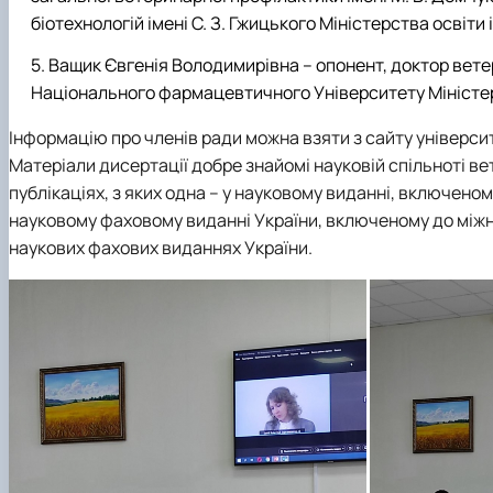
біотехнологій імені С. З. Гжицького Міністерства освіти 
Ващик Євгенія Володимирівна – опонент, доктор вет
Національного фармацевтичного Університету Міністер
Інформацію про членів ради можна взяти з сайту університ
Матеріали дисертації добре знайомі науковій спільноті ве
публікаціях, з яких одна – у науковому виданні, включеном
науковому фаховому виданні України, включеному до міжна
наукових фахових виданнях України.