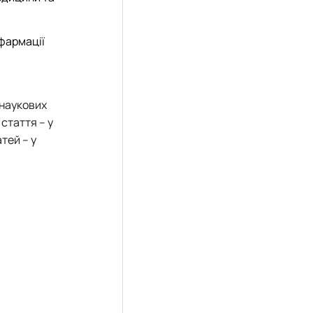
фармації
 наукових
стаття – у
тей – у