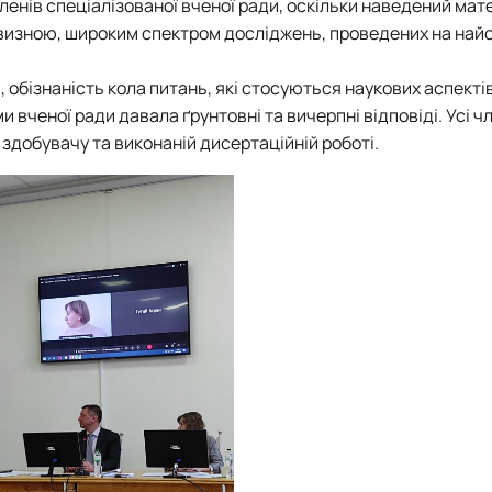
ленів спеціалізованої вченої ради, оскільки наведений мат
овизною, широким спектром досліджень, проведених на най
 обізнаність кола питань, які стосуються наукових аспекті
 вченої ради давала ґрунтовні та вичерпні відповіді. Усі ч
 здобувачу та виконаній дисертаційній роботі.