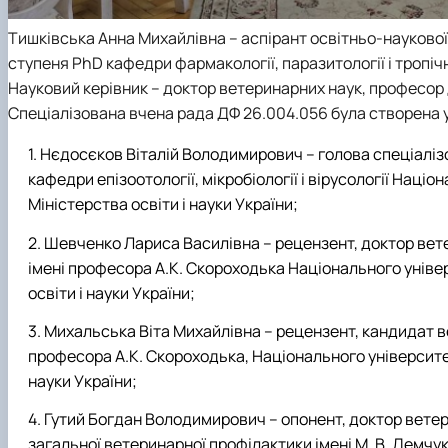
Тишківська Анна Михайлівна – аспірант освітньо-наукової
ступеня PhD кафедри фармакології, паразитології і тропічн
Науковий керівник – доктор ветеринарних наук, професо
Спеціалізована вчена рада ДФ 26.004.056 була створена у 
Нєдосєков Віталій Володимирович – голова спеціаліз
кафедри епізоотології, мікробіології і вірусології Нац
Міністерства освіти і науки України;
Шевченко Лариса Василівна – рецензент, доктор вет
імені професора А.К. Скороходька Національного уніве
освіти і науки України;
Михальська Віта Михайлівна – рецензент, кандидат в
професора А.К. Скороходька, Національного університет
науки України;
Гутий Богдан Володимирович – опонент, доктор ветери
загальної ветеринарної профілактики імені М. В. Демч