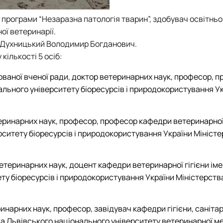
 програми “Незаразна патологія тварин”, здобувач освітнь
ої ветеринарії.
р Духницький Володимир Богданович.
кількості 5 осіб:
ованої вченої ради, доктор ветеринарних наук, професор, 
іонального університету біоресурсів і природокористування У
еринарних наук, професор, професор кафедри ветеринарної 
рситету біоресурсів і природокористування України Мініст
етеринарних наук, доцент кафедри ветеринарної гігієни іме
у біоресурсів і природокористування України Міністерства 
нарних наук, професор, завідувач кафедри гігієни, санітарі
ука Львівського національного університету ветеринарної м