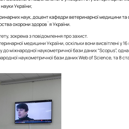
і науки України;
еринарних наук, доцент кафедри ветеринарної медицини та 
ства охорони здоров`я України.
ету, зокрема з повідомлення про захист.
теринарної медицини України, оскільки вони висвітлені у 16
у до міжнародної наукометричної бази даних “Scopus”, одна 
родної наукометричної бази даних Web of Science, та 8 ста