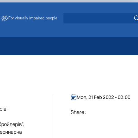
For visually impaired people
 Energy Saving
ark Management
. Muzychenko
es of Eco-Safe and Organic Products
s
Mon, 21 Feb 2022 - 02:00
echanisation
ів і
Share:
бройлерів”,
етеринарна