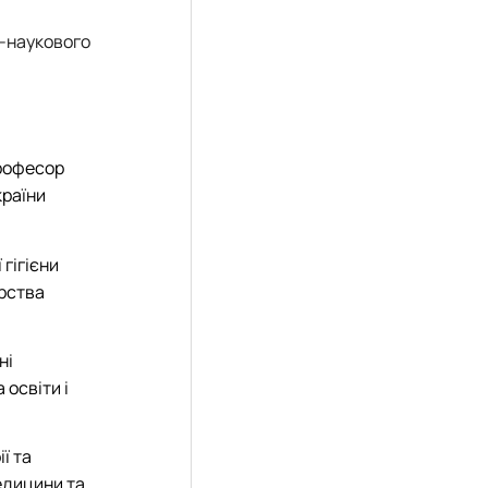
о-наукового
професор
країни
гігієни
ерства
ні
освіти і
ї та
едицини та