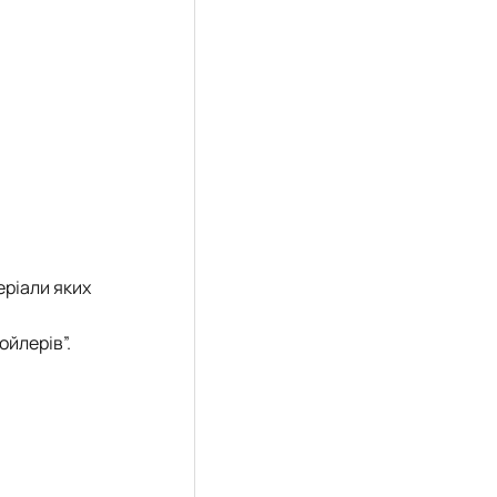
еріали яких
ойлерів”.