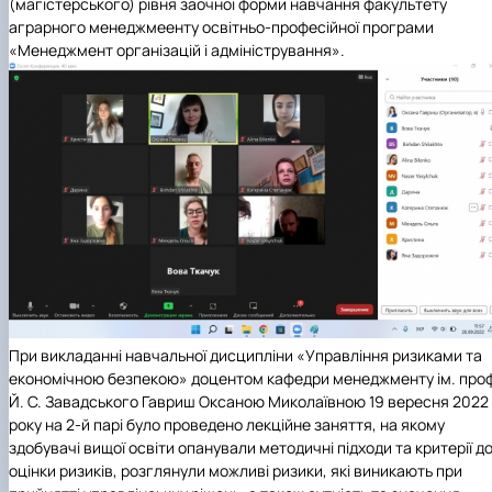
(магістерського) рівня заочної форми навчання факультету
аграрного менеджмеенту освітньо-професійної програми
«Менеджмент організацій і адміністрування».
При викладанні навчальної дисципліни «Управління ризиками та
економічною безпекою» доцентом кафедри менеджменту ім. про
Й. С. Завадського Гавриш Оксаною Миколаївною 19 вересня 2022
року на 2-й парі було проведено лекційне заняття, на якому
здобувачі вищої освіти опанували методичні підходи та критерії д
оцінки ризиків, розглянули можливі ризики, які виникають при