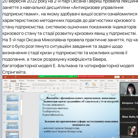
20 вересня 2022 року на 2-й парі Оксана Гавриш провела лекційн
заняття з навчальної дисципліни «Антикризове управління
підприємствами», на якому здобувачі вищої освіти ознайомилися
характеристикою методичних підходів до діагностики кризового
стану підприємства, системою оціночних показників-індикаторів
кризового стану та стадії розвитку кризових явищ у підприємстві.
На 3-й парі Оксана Миколаївна провела практичне заняття, під ч
якого було розглянуто ситуаційні завдання та задачі щодо
визначення стадії кризи у підприємстві та можливих шляхів її
подолання, а також розрахунку коефіцієнта Бівера,
багатофакторної моделі Е. Альтмана та чотирифакторної моделі
Спрінгейта.