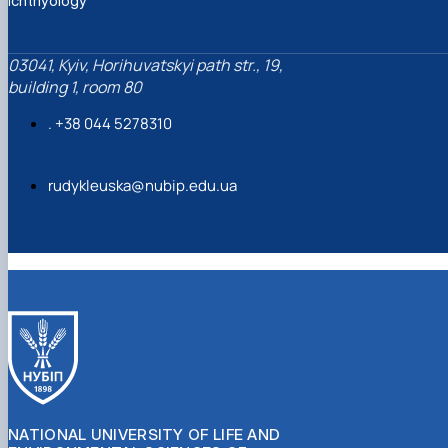
Ichthyology
03041, Kyiv, Horihuvatskyi path str., 19,
building 1, room 80
. +38 044 5278310
rudykleuska@nubip.edu.ua
NATIONAL UNIVERSITY OF LIFE AND