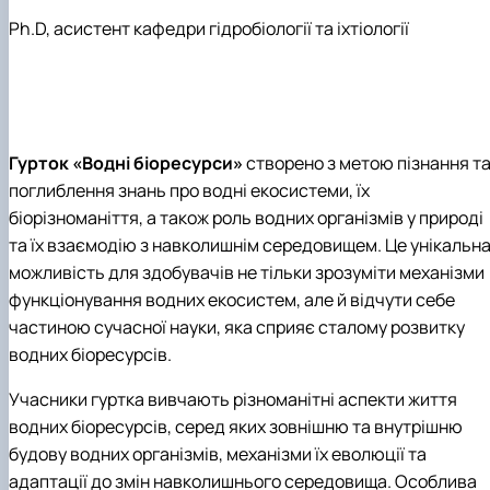
Ph
.
D, асистент
кафедри гідробіології та іхтіології
Гурток «Водні біоресурси»
створено з метою пізнання т
поглиблення знань про водні екосистеми, їх
біорізноманіття, а також роль водних організмів у природі
та їх взаємодію з навколишнім середовищем. Це унікальн
можливість для здобувачів не тільки зрозуміти механізми
функціонування водних екосистем, але й відчути себе
частиною сучасної науки, яка сприяє сталому розвитку
водних біоресурсів.
Учасники гуртка вивчають різноманітні аспекти життя
водних біоресурсів, серед яких зовнішню та внутрішню
будову водних організмів, механізми їх еволюції та
адаптації до змін навколишнього середовища. Особлива