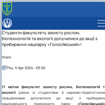
ABOUT
History
EDUCATION
Студенти факультету захисту рослин,
Administration
Bachelor’s degree
DEPARTMENT
біотехнологій та екології долучилися до акції з
Contact Information
Master’s degree
ОПП «Захист і карантин рослин»
Ecobiotechnology and biodiversity
INTERNATIONAL ACTIVITY
Educational and professional program
ОПП «Захист рослин»
Physiology, plant biochemistry, and bioenergetics
прибирання нацпарку «Голосіївський»!
RESEARCH
“Biotechnology and Bioengineering”
ОПП «Карантин рослин»
Agroecology and ecological control
Lab descriptions
ОПП «Екологічна біотехнологія та
General ecology, radiobiology, and plant protection
Share:
біоенергетика»
Entomology, integrated protection and quarantine of
Educational and professional program
plants
“Environmental Control and Audit”
Thu, 11 Apr 2024 - 03:00
Phytopathology named after V.F. Peresypkin
Educational and professional program “Ecolog
and Environmental Protection”
11 квітня
факультет захисту рослин, біотехнологій т
екології
разом зі студентами й науково-педагогічним
працівниками долучилися до акції з прибиранн
національного природного парку
«Голосіївський»