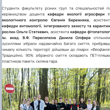
Студенти факультету різних груп та спеціальностей пі
керівництвом доцента
кафедри екології агросфери т
екологічного контролю Євгенія Бережняка,
асистент
кафедри ентомології, інтегрованого захисту та карантин
рослин Ольги Статкевич,
асистента
кафедри фітопатологі
ім. акад. В.Ф. Пересипкіна Данила Оліфера
спільним
зусиллями зібрали надзвичайно багато сміття, прибравш
чималу кількість території дійшовши до лікарні
«Феофанія»
Традиційно, 90% зібраного сміття складають ПЕТ-пляшки
пластикові пакети, скляна тара.