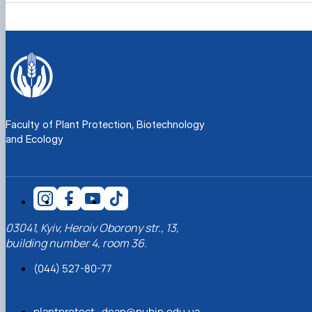
Faculty of Plant Protection, Biotechnology
and Ecology
03041, Kyiv, Heroiv Oborony str., 13,
building number 4, room 36.
(044) 527-80-77
plantprotect_dean@nubip.edu.ua