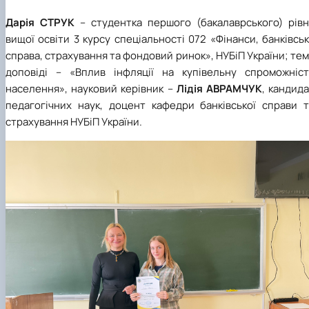
Дарія СТРУК
– студентка першого (бакалаврського) рівн
вищої освіти 3 курсу спеціальності 072 «Фінанси, банківсь
справа, страхування та фондовий ринок», НУБіП України; те
доповіді – «Вплив інфляції на купівельну спроможніст
населення», науковий керівник –
Лідія АВРАМЧУК
, кандид
педагогічних наук, доцент кафедри банківської справи т
страхування НУБіП України.