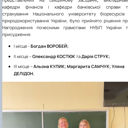
представлених на секційному засіданні
,
викладачам
кафедри фінансів і кафедри банківської справи т
страхування Національного університету біоресурсів 
природокористування України, було прийнято рішення пр
Нагородження почесними грамотами НУБіП України т
присудження:
І місце -
Богдан ВОРОБЕЙ;
ІІ місце –
Олександр КОСТЮК
та
Дарія СТРУК;
ІІІ місце –
Альона КУЛИК; Маргарита САМЧУК; Уляна
ДЕЛІДОН.