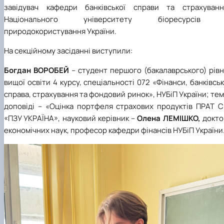
завідувач кафедри банківської справи та страхуванн
Національного університету біоресурсів 
природокористування України.
На секційному засіданні виступили:
Богдан ВОРОБЕЙ
– студент першого (бакалаврського) рів
вищої освіти 4 курсу, спеціальності 072 «Фінанси, банківсь
справа, страхування та фондовий ринок», НУБіП України; те
доповіді – «Оцінка портфеля страхових продуктів ПРАТ С
«ПЗУ УКРАЇНА», науковий керівник –
Олена ЛЕМІШКО,
докто
економічних наук, професор кафедри фінансів НУБіП України