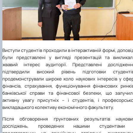
Виступи студентів проходили в інтерактивній формі, допові
були представлені у вигляді презентацій та викликал
жвавий інтерес аудиторії. Представлені дослідженн
підтвердили високий рівень підготовки студентів
продемонстрували широке коло наукових інтересів у сфер
фінансів, страхування, функціонування фінансових ринків
банківської справи та фінансової безпеки, що залучил
активну увагу присутніх – і студентів, і професорсько
викладацького колективу економічного факультету.
Після обговорення ґрунтовних результатів наукови
досліджень, проведених нашими студентами 