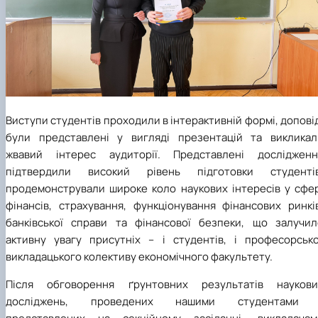
Виступи студентів проходили в інтерактивній формі, допові
були представлені у вигляді презентацій та викликал
жвавий інтерес аудиторії. Представлені дослідженн
підтвердили високий рівень підготовки студентів
продемонстрували широке коло наукових інтересів у сфер
фінансів, страхування, функціонування фінансових ринків
банківської справи та фінансової безпеки, що залучил
активну увагу присутніх – і студентів, і професорсько
викладацького колективу економічного факультету.
Після обговорення ґрунтовних результатів наукови
досліджень, проведених нашими студентами 