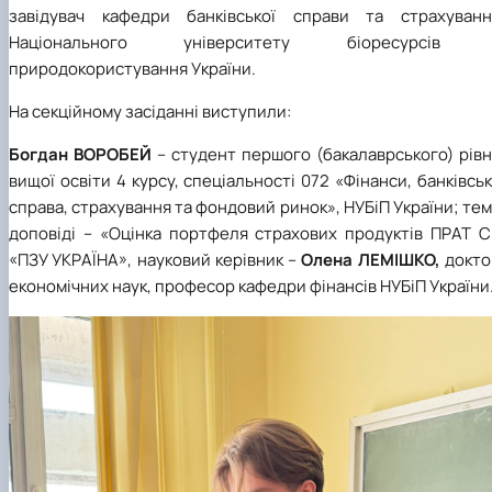
завідувач кафедри банківської справи та страхуванн
Національного університету біоресурсів 
природокористування України.
На секційному засіданні виступили:
Богдан ВОРОБЕЙ
– студент першого (бакалаврського) рів
вищої освіти 4 курсу, спеціальності 072 «Фінанси, банківсь
справа, страхування та фондовий ринок», НУБіП України; те
доповіді – «Оцінка портфеля страхових продуктів ПРАТ С
«ПЗУ УКРАЇНА», науковий керівник –
Олена ЛЕМІШКО,
докто
економічних наук, професор кафедри фінансів НУБіП України