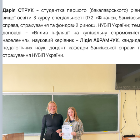
Дарія СТРУК
– студентка першого (бакалаврського) рівн
вищої освіти 3 курсу спеціальності 072 «Фінанси, банківсь
справа, страхування та фондовий ринок», НУБіП України; те
доповіді – «Вплив інфляції на купівельну спроможніст
населення», науковий керівник –
Лідія АВРАМЧУК
, кандид
педагогічних наук, доцент кафедри банківської справи т
страхування НУБіП України.