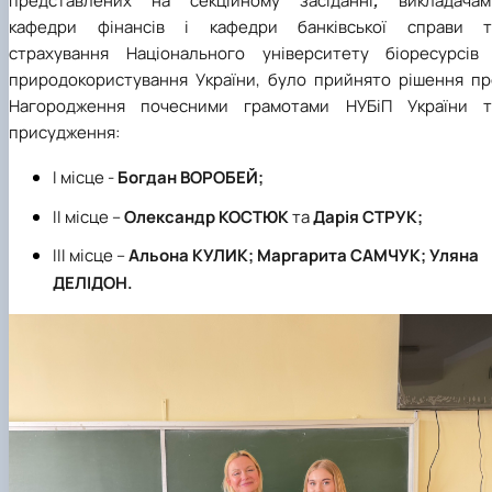
представлених на секційному засіданні
,
викладачам
кафедри фінансів і кафедри банківської справи т
страхування Національного університету біоресурсів 
природокористування України, було прийнято рішення пр
Нагородження почесними грамотами НУБіП України т
присудження:
І місце -
Богдан ВОРОБЕЙ;
ІІ місце –
Олександр КОСТЮК
та
Дарія СТРУК;
ІІІ місце –
Альона КУЛИК; Маргарита САМЧУК; Уляна
ДЕЛІДОН.