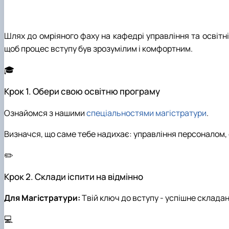
Чому НУБіП України – твій правильний вибір?
Practical training
Часті запитання та відповіді
Master's portfolios
Підготовка до ЄВІ
Шлях до омріяного фаху на кафедрі управління та освітні
Підготовчі курси до НМТ
щоб процес вступу був зрозумілим і комфортним.
Правила прийому 2026
🎓
Контактні дані
Крок 1. Обери свою освітню програму
Ознайомся з нашими
спеціальностями магістратури
.
Визначся, що саме тебе надихає: управління персоналом, о
✏️
Крок 2. Склади іспити на відмінно
Для Магістратури:
Твій ключ до вступу - успішне складан
💻