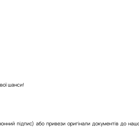
твої шанси!
ронний підпис) або привези оригінали документів до нашо