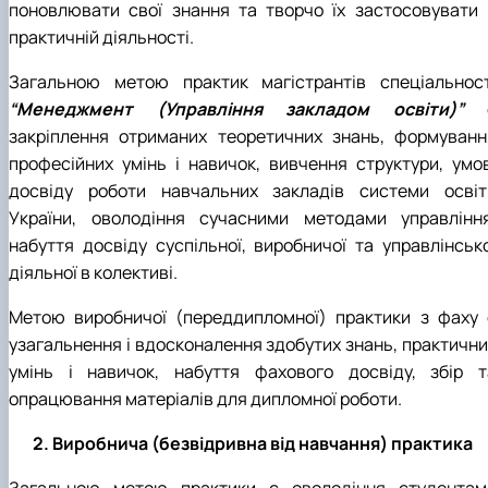
поновлювати свої знання та творчо їх застосовувати 
практичній діяльності.
Загальною метою практик магістрантів спеціальност
“Менеджмент (Управління закладом освіти)”
закріплення отриманих теоретичних знань, формуванн
професійних умінь і навичок, вивчення структури, умов
досвіду роботи навчальних закладів системи освіт
України, оволодіння сучасними методами управління
набуття досвіду суспільної, виробничої та управлінсько
діяльної в колективі.
Метою виробничої (переддипломної) практики з фаху 
узагальнення і вдосконалення здобутих знань, практични
умінь і навичок, набуття фахового досвіду, збір т
опрацювання матеріалів для дипломної роботи.
2. Виробнича (безвідривна від навчання) практика
Загальною метою практики є оволодіння студентам