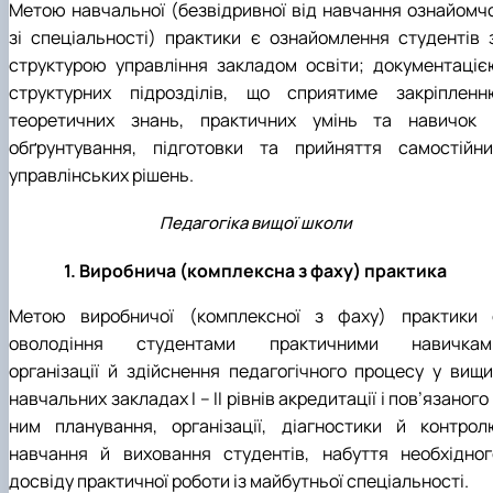
Метою навчальної (безвідривної від навчання ознайомчо
зі спеціальності) практики є ознайомлення студентів з
структурою управління закладом освіти; документаціє
структурних підрозділів, що сприятиме закріпленн
теоретичних знань, практичних умінь та навичок 
обґрунтування, підготовки та прийняття самостійни
управлінських рішень.
Педагогіка вищої школи
1. Виробнича (комплексна з фаху) практика
Метою виробничої (комплексної з фаху) практики 
оволодіння студентами практичними навичкам
організації й здійснення педагогічного процесу у вищи
навчальних закладах І – ІІ рівнів акредитації і пов’язаного
ним планування, організації, діагностики й контрол
навчання й виховання студентів, набуття необхідног
досвіду практичної роботи із майбутньої спеціальності.