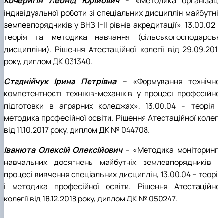
Кочеригін Леонід Юрійович
– «Методика організаці
індивідуальної роботи зі спеціальних дисциплін майбутні
землевпорядників у ВНЗ І-ІІ рівнів акредитації», 13.00.02
теорія та методика навчання (сільськогосподарськ
дисципліни). Рішення Атестаційної колегії від 29.09.201
року, диплом ДК 031340.
Стаднійчук Ірина Петрівна
– «Формування технічно
компетентності техніків-механіків у процесі професійно
підготовки в аграрних коледжах», 13.00.04 – теорія 
методика професійної освіти. Рішення Атестаційної колег
від 11.10.2017 року, диплом ДК № 044708.
Іванюта Олексій Олексійович
– «Методика моніторинг
навчальних досягнень майбутніх землевпорядників 
процесі вивчення спеціальних дисциплін, 13.00.04 – теор
і методика професійної освіти. Рішення Атестаційно
колегії від 18.12.2018 року, диплом ДК № 050247.