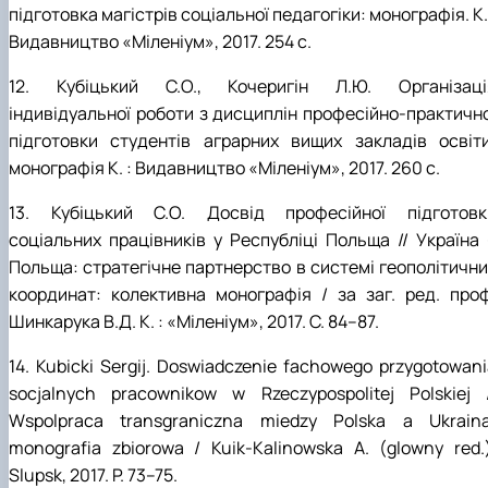
підготовка магістрів соціальної педагогіки: монографія. К.
Видавництво «Міленіум», 2017. 254 с.
12. Кубіцький С.О., Кочеригін Л.Ю. Організаці
індивідуальної роботи з дисциплін професійно-практично
підготовки студентів аграрних вищих закладів освіти
монографія К. : Видавництво «Міленіум», 2017. 260 с.
13. Кубіцький С.О. Досвід професійної підготовк
соціальних працівників у Республіці Польща // Україна 
Польща: стратегічне партнерство в системі геополітични
координат: колективна монографія / за заг. ред. проф
Шинкарука В.Д. К. : «Міленіум», 2017. С. 84–87.
14. Kubicki Sergij. Doswiadczenie fachowego przygotowan
socjalnych pracownikow w Rzeczypospolitej Polskiej /
Wspolpraca transgraniczna miedzy Polska a Ukraina
monografia zbiorowa / Kuik-Kalinowska A. (glowny red.)
Slupsk, 2017. P. 73–75.