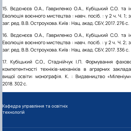
15. Вєдєнєєв О.А., Гавриленко О.А., Кубіцький С.О. та і
Еволюція воєнного мистецтва : навч. посіб. : у 2 ч. Ч. 1; 
заг. ред. В.В. Остроухова. Київ : Нац. акад. СБУ, 2017. 276 с.
16. Вєдєнєєв О.А., Гавриленко О.А., Кубіцький С.О. та і
Еволюція воєнного мистецтва : навч. посіб. : у 2 ч. Ч. 2; 
заг. ред. В.В. Остроухова. Київ : Нац. акад. СБУ, 2017. 336 с.
17. Кубіцький С.О., Стаднійчук І.П. Формування фахово
компетентності техніків-механіків в аграрних заклада
вищої освіти: монографія. К. : Видавництво «Міленіум»
2018. 302 с.
Кафедра управління та освітніх
технологій