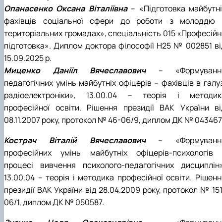
Опанасенко Оксана Віталіївна
– «Підготовка майбутні
фахівців соціальної сфери до роботи з молоддю 
територіальних громадах», спеціальність 015 «Професійн
підготовка». Диплом доктора філософії H25 № 002851 ві
15.09.2025 р.
Миценко Даніїл Вячеславович
– «Формуванн
педагогічних умінь майбутніх офіцерів – фахівців в галу
радіоелектроніки», 13.00.04 – теорія і методик
професійної освіти. Рішення президії ВАК України ві
08.11.2007 року, протокол № 46-06/9, диплом ДК № 043467
Кострач Віталій Вячеславович
– «Формуванн
професійних умінь майбутніх офіцерів-психологів 
процесі вивчення психолого-педагогічних дисциплін»
13.00.04 – теорія і методика професійної освіти. Рішенн
президії ВАК України від 28.04.2009 року, протокол № 15
06/1, диплом ДК № 050587.