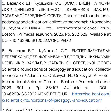
5. Базелюк В.Г., Кубіцький С.О.
ЗМІСТ, ВИДИ ТА ФОРМ
ДОСЛІДНИЦЬКОЇ ДІЯЛЬНОСТІ КЕРІВНИКІВ ЗАКЛАДІ
ЗАГАЛЬНОЇ СЕРЕДНЬОЇ ОСВІТИ.
Theoretical foundations 
pedagogy and education: collective monograph / Kazachin
O., Boychuk Y., Halii A. – etc. –
І
nternational Science Group.
Boston : Primedia eLaunch, 202
3
.
Рр
. 282-329. Available at
DOI – 10.46299/ISG.2022.MONO.PED.2
6.
Базелюк В
.
Г
.,
Кубіцький С
.
О
.
ЕКСПЕРИМЕНТАЛЬН
ПЕРЕВІРКА МОДЕЛІ ФОРМУВАННЯ ДОСЛІДНИЦЬКИХ УМІН
КЕРІВНИКІВ ЗАКЛАДІВ ЗАГАЛЬНОЇ СЕРЕДНЬОЇ ОСВІТИ
Scientific foundations of pedagogy and education: collecti
monograph / Adamia Z., Onkovych H., Onkovych A. – etc. 
І
nternational Science Group. – Boston : Primedia eLaunc
202
3
. 301
р
.
Рр
. 86-107. Available at : DOI 
10.46299/ISG.2022.MONO.PED.3 URL:
https://isg-konf.com
k/scientific-foundations-of-pedagogy-and-education/
7. Кубіцький С.О. Технології соціально-педагогічної робо