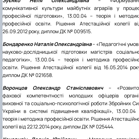
Зуєнко Неля Олександрівна
– «Формуванн
комунікативної культури майбутніх аграріїв у процес
професійної підготовки», 13.00.04 – теорія і методик
професійної освіти. Рішення Атестаційної колегії ві
26.09.2012 року, диплом ДК № 009515.
Бондаренко Наталія Олександрівна
– «Педагогічні умов
науково-дослідницької підготовки магістрів соціально
педагогіки», 13.00.04 – теорія і методика професійно
освіти. Рішення Атестаційної колегії від 16.05.2014 рок
диплом ДК № 021658.
Воронцов Олександр Станіславович
– «Розвито
фахової компетентності молодших офіцерів органі
виховної та соціально-психологічної роботи Збройних Си
України в системі підвищення кваліфікації», 13.00.04 
теорія і методика професійної освіти. Рішення Атестаційн
колегії від 22.12.2014 року, диплом ДК № 025444.