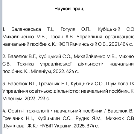
Наукові праці
1. Балановська Т.І., Гогуля О.П., Кубіцький С.О.
Михайліченко М.В., Троян А.В. Управління організацією
навчальний посібник. К.: ФОП Ямчинський О.В., 2021.464 с.
2. Базелюк В.Г., Кубіцький С.О., Михайліченко М.В., Михн
С.В.
Техніка управлінської діяльності: навчальни
посібник. К.: Міленіум, 2022. 424 с.
3. Базелюк В.Г., Гречаник Н.І., Кубіцький С.О., Шумілова І.
Управління освітньою діяльністю: навчальний посібник. К
Міленіум, 2023. 723 с.
4. Освітні технології : навчальний посібник / Базелюк В.
Гречаник Н.І., Кубіцький С.О., Рудик Я.М., Михнюк С.В.
Шумілова І.Ф. К.: НУБіП України, 2025. 374 с.