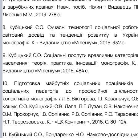
в зарубіжних країнах: Навч. посіб. Ніжин : Видавець П
Лисенко М.М., 2013. 278 с.
8. Кубіцький С.О. Сучасні технології соціальної роботи
світовий досвід та тенденції розвитку в Україні
монографія. К. : Видавництво «Міленіум», 2015. 332 с.
9. Кубіцький С.О. Соціальні послуги вразливим категорія
населення: теорія, практика, інновації: монографія. К. 
Видавництво «Міленіум», 2016. 484 с.
10. Підготовка майбутніх соціальних працівників 
соціальних педагогів до професійної діяльності
колективна монографія / Л.В. Вікторова, Т.І. Ковальчук, О.
Кошук, С.О. Кубіцький, О.В. Лапа, П.Г. Лузан, О.В. Наконечн
О.М. Прохорчук, І.В. Сопівник, Р.В. Сопівник, Р.О. Тарасенк
Н.Т. Тверезовська. К. : «ЦК Компринт», 2016. С. 80–124.
11. Кубіцький С.О., Бондаренко Н.О. Науково-дослідницьк