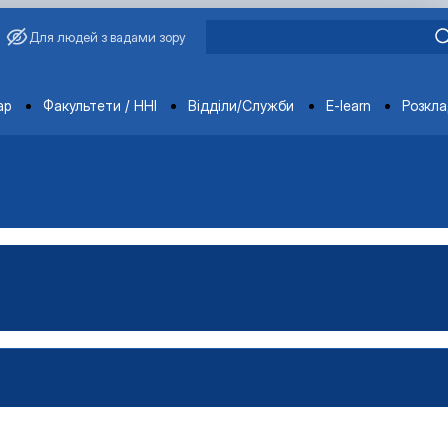
Для людей з вадами зору
ments
ар
Факультети / ННІ
Відділи/Служби
E-learn
Розкл
атура
стратура