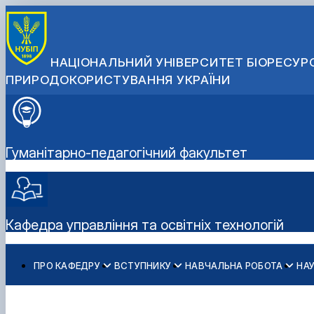
НАЦІОНАЛЬНИЙ УНІВЕРСИТЕТ БІОРЕСУРС
ПРИРОДОКОРИСТУВАННЯ УКРАЇНИ
Гуманітарно-педагогічний факультет
Кафедра управління та освітніх технологій
ПРО КАФЕДРУ
ВСТУПНИКУ
НАВЧАЛЬНА РОБОТА
НА
Історія кафедри
Спеціальності магістратури
Освітні програми
015 Професійна освіта - аспірантура
Роботодавці
Спеціальності аспірантури
Робочі програми
Наукові школи