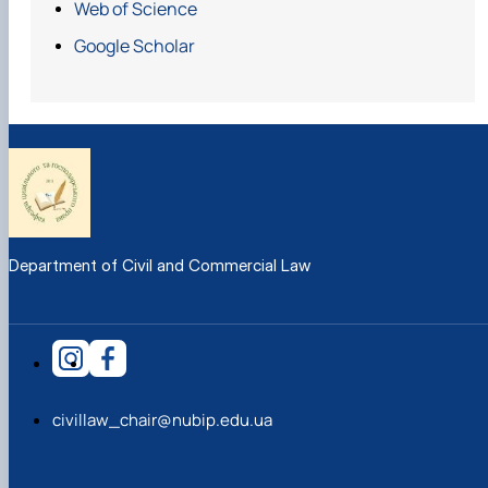
Web of Science
р. (Наказ № 378 в від 20.09.2019 р.) Свідоцтво про
Google Scholar
підвищення кваліфікації СС 00493706/011012-19 від 26
листопада 2019 року
Department of Civil and Commercial Law
civillaw_chair@nubip.edu.ua