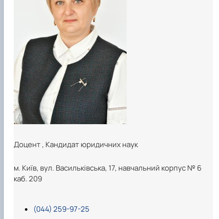
Звіт про роботу гуртка
Звіт про роботу гуртка
Доцент
,
Кандидат юридичних наук
м. Київ, вул. Васильківська, 17, навчальний корпус № 6
каб. 209
(044) 259-97-25