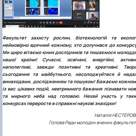
Факультет захисту рослин, біотехнологій та екологі
неймовірно вдячний кожному, хто долучився до конкурсу
Ми щиро вітаємо юних дослідників та пишаємося молодд
нашої країни! Сучасні, освічені, енергійні, активні
наполегливі, завжди позитивні та креативні. Творц
сьогодення та майбутнього, насолоджуйтеся й надал
винаходами, дослідженням та пошуком! Бажаємо кожном
із вас цікавих подій, невтримного бажання пізнавати нов
та мирного неба над головою. Нехай участь у таки
конкурсах переросте в справжні наукові знахідки!
Наталія НЕСТЕРОВ
Голова Ради молодих вчених факульте