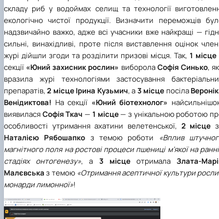
складу риб у водоймах селищ та технології виготовленн
екологічно чистої продукції. Визначити переможців бул
надзвичайно важко, адже всі учасники вже найкращі — гідн
сильні, винахідливі, проте після виставлення оцінок чле
журі дійшли згоди та розділити призові місця. Так,
1 місце
секції
«Юний захисник рослин»
виборола
Софія Синько
, я
вразила журі технологіями застосування бактеріальни
препаратів,
2 місце
Ірина Кузьмич
, а
3 місце
посіла
Веронік
Венідиктова!
На секції
«Юний біотехнолог»
найсильнішо
виявилася
Софія Ткач
—
1 місце
— з унікальною роботою пр
особливості утримання ахатини велетенської,
2 місце
Наталією Рябошапко
з темою роботи
«Вплив штучног
магнітного поля на ростові процеси пшениці м’якої на ранн
стадіях онтогенезу»
, а
3 місце
отримала
Злата-Марі
Малєвська
з темою
«Отримання асептичної культури росли
монарди лимонної»
!