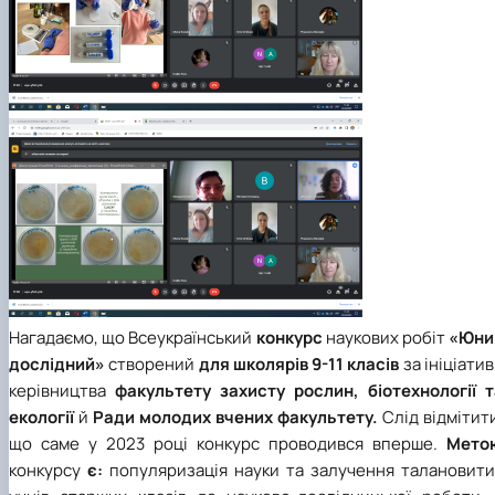
Нагадаємо, що Всеукраїнський
конкурс
наукових робіт
«Юни
дослідний»
створений
для школярів 9-11 класів
за ініціати
керівництва
факультету захисту рослин, біотехнології т
екології
й
Ради молодих вчених факультету.
Слід відмітит
що саме у 2023 році конкурс проводився вперше.
Мето
конкурсу
є:
популяризація науки та залучення талановити