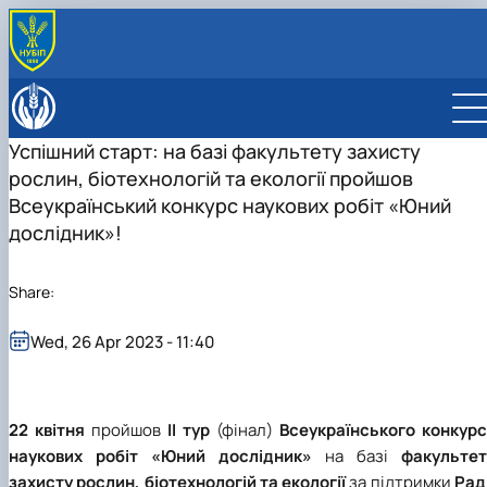
ABOUT
History
EDUCATION
Успішний старт: на базі факультету захисту
Administration
Bachelor’s degree
DEPARTMENT
рослин, біотехнологій та екології пройшов
Contact Information
Master’s degree
ОПП «Захист і карантин рослин»
Ecobiotechnology and biodiversity
INTERNATIONAL ACTIVITY
Educational and professional program
ОПП «Захист рослин»
Physiology, plant biochemistry, and bioenergetics
Всеукраїнський конкурс наукових робіт «Юний
RESEARCH
“Biotechnology and Bioengineering”
ОПП «Карантин рослин»
Agroecology and ecological control
Lab descriptions
дослідник»!
ОПП «Екологічна біотехнологія та
General ecology, radiobiology, and plant protection
біоенергетика»
Entomology, integrated protection and quarantine of
Educational and professional program
Share:
plants
“Environmental Control and Audit”
Phytopathology named after V.F. Peresypkin
Educational and professional program “Ecolog
Wed, 26 Apr 2023 - 11:40
and Environmental Protection”
22 квітня
пройшов
ІІ тур
(фінал)
Всеукраїнського конкурс
наукових робіт «Юний дослідник»
на базі
факультет
захисту рослин, біотехнологій та екології
за підтримки
Рад