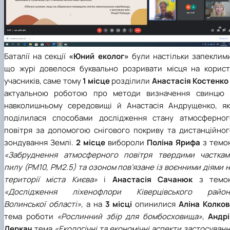
Баталії на секції
«Юний еколог»
були настільки запеклим
що журі довелося буквально розривати місця на корист
учасників, саме тому
1 місце
розділили
Анастасія Костенко
актуальною роботою про методи визначення свинцю 
навколишньому середовищі й Анастасія Андрущенко, як
поділилася способами дослідження стану атмосферног
повітря за допомогою снігового покриву та дистанційног
зондування Землі.
2 місце
вибороли
Поліна Ярифа
з темо
«Забруднення атмосферного повітря твердими часткам
пилу (РМ10, РМ2.5) та озоном пов’язане із воєнними діями 
території міста Києва»
і
Анастасія Сачанюк
з темо
«Дослідження ліхенофлори Ківерцівського район
Волинської області»
,
а на
3 місці
опинилися
Аліна Колков
тема роботи
«Рослинний збір для бомбосховища»
,
Андрі
Деркач
тема
«Екологічні та економічні аспекти застосуван