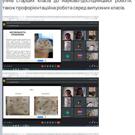
учнів старших класів до науково-дослідницької роботи, 
також профорієнтаційна робота серед випускних класів.