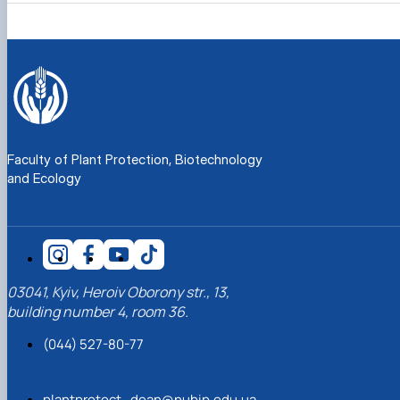
Faculty of Plant Protection, Biotechnology
and Ecology
03041, Kyiv, Heroiv Oborony str., 13,
building number 4, room 36.
(044) 527-80-77
plantprotect_dean@nubip.edu.ua