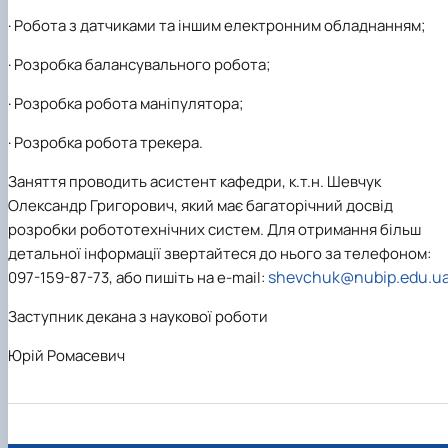
·
Робота з датчиками та іншим електронним обладнанням;
·
Розробка балансувального робота
;
·
Розробка робота маніпулятора;
·
Розробка робота трекера.
Заняття проводить асистент кафедри, к.т.н. Шевчук
Олександр Григорович, який має багаторічний досвід
розробки робототехнічних систем
. Для отримання більш
детальної інформації звертайтеся до нього за телефоном:
shevс
huk@nubip.edu.u
097-159-87-73, або пишіть на e-mail:
Заступник декана з наукової роботи
Юрій Ромасевич