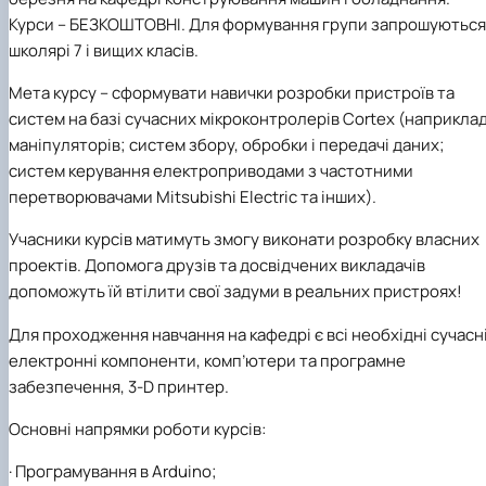
Рейтингові списки
Курси – БЕЗКОШТОВНІ. Для формування групи запрошуються
школярі 7 і вищих класів.
Мета курсу
– сформувати навички розробки пристроїв та
систем на базі сучасних мікроконтролерів
Cortex
(наприклад
маніпуляторів; систем збору, обробки і передачі даних;
систем керування електроприводами з частотними
перетворювачами Mitsubis
h
i
Electric
та інших).
Учасники курсів матимуть змогу виконати розробку власних
проектів. Допомога друзів та досвідчених викладачів
допоможуть їй втілити свої задуми в реальних пристроях
!
Для проходження навчання на кафедрі є всі необхідні сучасн
електронні компоненти, комп’ютери та програмне
забезпечення
, 3-D пр
и
нтер
.
Основні напрямки роботи курсів:
·
Програмування в Arduino;