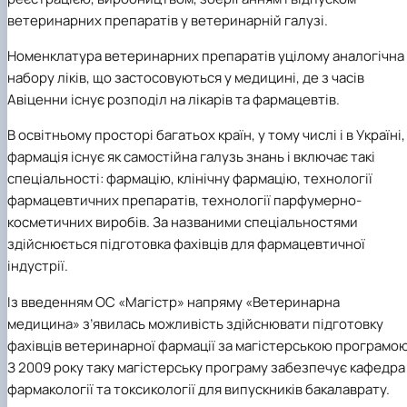
Trust Box
Прейскуранти на послуги
Вступ 2022 рік
Pharmacology
ветеринарних препаратів у ветеринарній галузі.
НОВИНИ
Вступ 2021 рік
Вступ 2020 рік
Номенклатура ветеринарних препаратів уцілому аналогічна
Вступ 2019 рік
набору ліків, що застосовуються у медицині, де з часів
Вступ 2018 рік
Авіценни існує розподіл на лікарів та фармацевтів.
В освітньому просторі багатьох країн, у тому числі і в Україні,
фармація існує як самостійна галузь знань і включає такі
спеціальності: фармацію, клінічну фармацію, технології
фармацевтичних препаратів, технології парфумерно-
косметичних виробів. За названими спеціальностями
здійснюється підготовка фахівців для фармацевтичної
індустрії.
Із введенням ОС «Магістр» напряму «Ветеринарна
медицина» з’явилась можливість здійснювати підготовку
фахівців ветеринарної фармації за магістерською програмою
З 2009 року таку магістерську програму забезпечує кафедра
фармакології та токсикології для випускників бакалаврату.