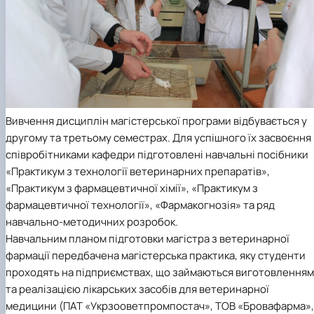
Вивчення дисциплін магістерської програми відбувається у
другому та третьому семестрах. Для успішного їх засвоєння
співробітниками кафедри підготовлені навчальні посібники
«Практикум з технології ветеринарних препаратів»,
«Практикум з фармацевтичної хімії», «Практикум з
фармацевтичної технології», «Фармакогнозія» та ряд
навчально-методичних розробок.
Навчальним планом підготовки магістра з ветеринарної
фармації передбачена магістерська практика, яку студенти
проходять на підприємствах, що займаються виготовленням
та реалізацією лікарських засобів для ветеринарної
медицини (ПАТ «Укрзооветпромпостач», ТОВ «Бровафарма»,