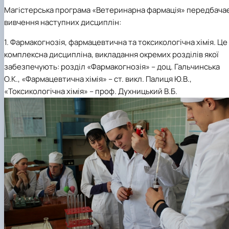
Магістерська програма «Ветеринарна фармація» передбача
вивчення наступних дисциплін:
1. Фармакогнозія, фармацевтична та токсикологічна хімія. Це
комплексна дисципліна, викладання окремих розділів якої
забезпечують: розділ «Фармакогнозія» – доц. Гальчинська
О.К., «Фармацевтична хімія» – ст. викл. Палиця Ю.В.,
«Токсикологічна хімія» – проф. Духницький В.Б.