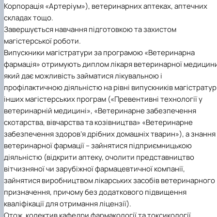
Корпорація «Артеріум»), ветеринарних аптеках, аптечних
складах тощо.
Завершується навчання підготовкою та захистом
магістерської роботи.
Випускники магістратури за програмою «Ветеринарна
фармація» отримують диплом лікаря ветеринарної медицини
який дає можливість займатися лікувальною і
профілактичною діяльністю на рівні випускників магістрату
інших магістерських програм («Превентивні технології у
ветеринарній медицині», «Ветеринарне забезпечення
скотарства, вівчарства та козівництва» «Ветеринарне
забезпечення здоров’я дрібних домашніх тварин»), а знання
ветеринарної фармації – зайнятися підприємницькою
діяльністю (відкрити аптеку, очолити представництво
вітчизняної чи зарубіжної фармацевтичної компанії,
зайнятися виробництвом лікарських засобів ветеринарного
призначення, причому без додаткового підвищення
кваліфікації для отримання ліцензії).
Отож, колектив кафедри фармакології та токсикології