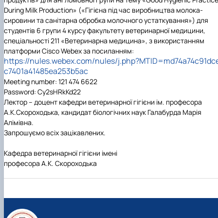
During Milk Production
» («Гігієна під час виробництва молока-
сировини та санітарна обробка молочного устаткування»)
для
студентів 6 групи
4
курсу факультету ветеринарної медицини,
спеціальності 211 «Ветеринарна медицина», з використанням
платформи Cisco Webex за посиланням:
https://nules.webex.com/nules/j.php?MTID=md74a74c91dc
c7401a41485ea253b5ac
Meeting number: 121 474 6622
Password: Cy2sHRkKd22
Лектор – доцент кафедри ветеринарної гігієни ім. професора
А.К.Скороходька, кандидат біологічних наук Галабурда Марія
Алімівна.
Запрошуємо всіх зацікавлених.
Кафедра ветеринарної гігієни імені
професора А.К. Скороходька