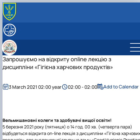
ABOUT THE DEPARTMENT
History of the Department
STUDY
Department staff
Curricula
SCIENCE
Clinical practice
Student science
INTERNATIONAL ACTIVITIES
Research
Student research club ‘Veterinary Sanitation 
International Projects
Запрошуємо на відкриту online лекцію з
PhD programme
Hygiene’
Наукові розробки
Jean Monnet Module ‘EU Food Safety Control
дисципліни «Гігієна харчових продуктів»
Student research club ‘Innovations and Adviso
Наукові школи
(587548-EPP-1-2017-1-UA-EPPJMO-MODU…
Services in Veterinary and Sani…
Jean Monnet Module ‘Integration of EU One
Health Policy and Framework in Ukrain…
Add to Calendar
3 March 2021 02:00 year
02:00 - 02:00
Вельмишановні колеги та здобувачі вищої освіти!
5 березня 2021 року (пятниця) о 14 год. 00 хв. (четверта пара)
відбудеться відкрита оn-line лекція з дисципліни
«Гігієна харчови
продуктів»
для англомовної групи на тему
«
Good Hygienic Practic