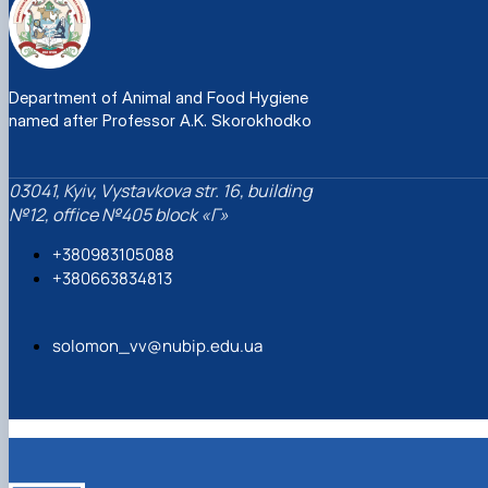
Department of Animal and Food Hygiene
named after Professor A.K. Skorokhodko
03041, Kyiv, Vystavkova str. 16, building
№12, office №405 block «Г»
+380983105088
+380663834813
solomon_vv@nubip.edu.ua