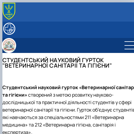
ПРО КАФЕДРУ
Історія кафедри
ОСВІТНІЙ ПРОЦЕС
Колектив кафедри
Робочі програми
НАУКОВА РОБОТА
Навчальні практики
Наукова робота студентів
МІЖНАРОДНА ДІЯЛЬНІСТЬ
Наукова діяльність
Студентський науковий гурток «Ветеринарн
Міжнародні проекти
СТУДЕНТСЬКИЙ НАУКОВИЙ ГУРТОК
Аспірантура
санітарії та гігієни»
Наукові розробки
Модуль Жана Моне "Контроль безпечності
"ВЕТЕРИНАРНОЇ САНІТАРІЇ ТА ГІГІЄНИ"
Студентський науковий гурток «Інновації та
Наукові школи
харчових продуктів у ЄС" (587548-EPP-1-2…
дорадництво у ветеринарно-санітарній…
Модуль Жана Моне "Інтеграція політики та
засад Єдиного здоров'я ЄС в Україні" (…
Студентський науковий гурток
«Ветеринарної санітарі
та гігієни»
створений з метою розвитку науково-
дослідницької та практичної діяльності студентів у сфері
ветеринарної санітарії та гігієни. Гурток об’єднує студенті
які навчаються за спеціальностями 211 «Ветеринарна
медицина» та 212 «Ветеринарна гігієна, санітарія і
експертиза».