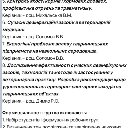
5.
Контроль якості кормів і кормових добавок,
профілактика отруєнь та травматизму.
Керівник – доц. Михальська В.М.
6.
Сучасні дезінфекційні засоби в ветеринарній
медицині.
Керівник – доц. Соломон В.В.
7.
Екологічні проблеми впливу тваринницьких
підприємств на навколишнє середовище.
Керівник – доц. Соломон В.В.
8.
Дослідження ефективності сучасних дезінфікуючих
засобів, технологій та методів їх застосування у
ветеринарній практиці. Розробка рекомендацій щодо
удосконалення ветеринарно-санітарних заходів на
тваринницьких об’єктах.
Керівник – доц. Димко Р.О.
Форми діяльності гуртка включають:
1. Набір студентів і формування робочих груп.
2. Визначення тем досліджень та закріплення наукових