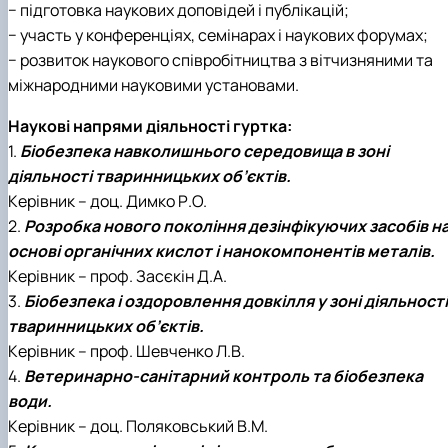
− підготовка наукових доповідей і публікацій;
− участь у конференціях, семінарах і наукових форумах;
− розвиток наукового співробітництва з вітчизняними та
міжнародними науковими установами.
Наукові напрями діяльності гуртка:
1.
Біобезпека навколишнього середовища в зоні
діяльності тваринницьких об’єктів.
Керівник – доц. Димко Р.О.
2.
Розробка нового покоління дезінфікуючих засобів н
основі органічних кислот і нанокомпонентів металів.
Керівник – проф. Засєкін Д.А.
3.
Біобезпека і оздоровлення довкілля у зоні діяльності
тваринницьких об’єктів.
Керівник – проф. Шевченко Л.В.
4.
Ветеринарно-санітарний контроль та біобезпека
води.
Керівник – доц. Поляковський В.М.