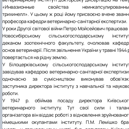
«Инвазионные свойства неинкапсулированны
трихинелл». У цьому ж році йому присвоєно вчене званн
професора кафедри ветеринарно-санітарної експертизи.
У роки Другої світової війни Петро Мойсейович працював 
Новосибірському сільськогосподарському інститут
деканом зоотехнічного факультету, очолював кафедр
основ ветеринарії. Після звільнення України у травні 1944 
повертається на рідну землю.
У Білоцерківському сільськогосподарському інститут
завідував кафедрою ветеринарно-санітарної експертизи 
одночасно за сумісництвом виконував обов'язк
заступника директора інституту з навчальної та науково
роботи.
У 1947 р. обіймав посаду директора Київськог
ветеринарного інституту. Тут свої сили і талан
організатора він віддає роботі з відновлення зруйновано
німецькими окупантами інституту. П.М. Лемішко бра