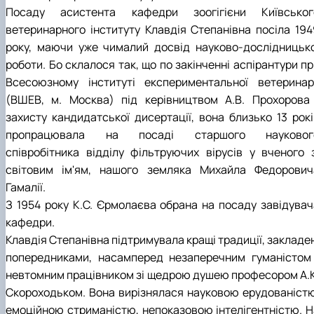
Посаду асистента кафедри зоогігієни Київськог
ветеринарного інституту Клавдія Степанівна посіла 194
року, маючи уже чималий досвід науково-дослідницько
роботи. Бо склалося так, що по закінченні аспірантури п
Всесоюзному інституті експериментальної ветеринарі
(ВШЕВ, м. Москва) під керівництвом А.В. Прохорова 
захисту кандидатської дисертації, вона близько 13 рокі
пропрацювала на посаді старшого науковог
співробітника відділу фільтруючих вірусів у вченого з
світовим ім'ям, нашого земляка Михайла Федорович
Гамалії.
З 1954 року К.С. Єрмолаєва обрана на посаду завідувач
кафедри.
Клавдія Степанівна підтримувала кращі традиції, закладе
попередниками, насамперед незаперечним гуманістом 
невтомним працівником зі щедрою душею професором А.К
Скороходьком. Вона вирізнялася науковою ерудованістю
емоційною стриманістю, непоказовою інтелігентністю. Н