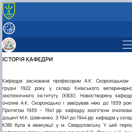
ПРО КАФЕДРУ
Історія кафедри
ОСВІТНІЙ ПРОЦЕС
Колектив кафедри
Робочі програми
НАУКОВА РОБОТА
Навчальні практики
Наукова робота студентів
МІЖНАРОДНА ДІЯЛЬНІСТЬ
Наукова діяльність
Студентський науковий гурток «Ветеринарн
Міжнародні проекти
ІСТОРІЯ КАФЕДРИ
Аспірантура
санітарії та гігієни»
Наукові розробки
Модуль Жана Моне "Контроль безпечності
Студентський науковий гурток «Інновації та
Наукові школи
харчових продуктів у ЄС" (587548-EPP-1-2…
дорадництво у ветеринарно-санітарній…
Модуль Жана Моне "Інтеграція політики та
засад Єдиного здоров'я ЄС в Україні" (…
Кафедра заснована професором А.К. Скороходьком 
грудні 1922 року у складі Київського ветеринарно
зоотехнічного інституту (КВЗІ). Новостворену кафедр
очолив А.К. Скороходько і завідував нею до 1939 року
Протягом 1939 – 1941 рр. кафедру зоогігієни очолюва
доцент М.К. Шевченко. З 1941 до 1944 рр. кафедра у скла
КЗВІ була в евакуації у м. Свердловську. У цей періо