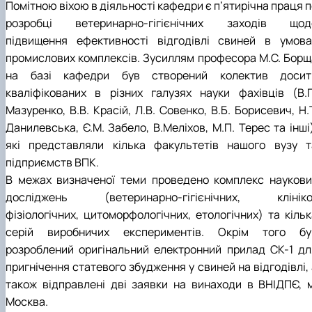
Помітною віхою в діяльності кафедри є п’ятирічна праця 
розробці ветеринарно-гігієнічних заходів щод
підвищення ефективності відгодівлі свиней в умова
промислових комплексів. Зусиллям професора М.С. Борщ
на базі кафедри був створений колектив досит
кваліфікованих в різних галузях науки фахівців (В.П
Мазуренко, В.В. Красій, Л.В. Совенко, В.Б. Борисевич, Н.
Данилевська, Є.М. Забело, В.Меліхов, М.П. Терес та інші
які представляли кілька факультетів нашого вузу т
підприємств ВПК.
В межах визначеної теми проведено комплекс наукови
досліджень (ветеринарно-гігієнічних, клініко
фізіологічних, цитоморфологічних, етологічних) та кільк
серій виробничих експериментів. Окрім того бу
розроблений оригінальний електронний прилад СК-1 дл
пригнічення статевого збудження у свиней на відгодівлі,
також відправлені дві заявки на винаходи в ВНІДПЄ, м
Москва.