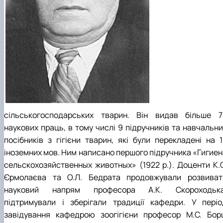
сільськогосподарських тварин. Він видав більше 7
наукових праць, в тому числі 9 підручників та навчальни
посібників з гігієни тварин, які були перекладені на 1
іноземних мов. Ним написано першого підручника «Гигиен
сельскохозяйственных животных» (1922 р.). Доценти К.С
Єрмолаєва та О.Л. Бедрата продовжували розвиват
науковий напрям професора А.К. Скороходька
підтримували і зберігали традиції кафедри. У періо
завідування кафедрою зоогігієни професор М.С. Бор