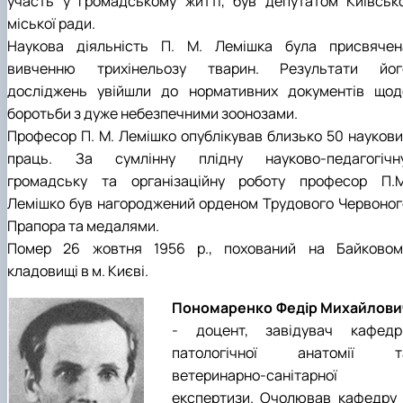
участь у громадському житті, був депутатом Київсько
міської ради.
Наукова діяльність П. М. Лемішка була присвячен
вивченню трихінельозу тварин. Результати йог
досліджень увійшли до нормативних документів щод
боротьби з дуже небезпечними зоонозами.
Професор П. М. Лемішко опублікував близько 50 наукови
праць. За сумлінну плідну науково-педагогічну
громадську та організаційну роботу професор П.М
Лемішко був нагороджений орденом Трудового Червоног
Прапора та медалями.
Помер 26 жовтня 1956 р., похований на Байковом
кладовищі в м. Києві.
Пономаренко Федір Михайлови
- доцент, завідувач кафедр
патологічної анатомії т
ветеринарно-санітарної
експертизи. Очолював кафедру 