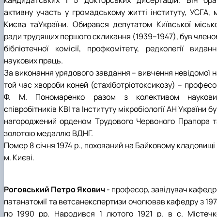
кандидатських і 5 докторських дисертацій. Він бра
активну участь у громадському житті інституту, УСГА, м
Києва таУкраїни. Обирався депутатом Київської місько
ради трудящих першого скликання (1939–1947), був члено
бібліотечної комісії, профкомітету, редколегії виданн
наукових праць.
За виконання урядового завдання – вивчення невідомої н
той час хвороби коней (стахіботріотоксикозу) – професо
Ф. М. Пономаренко разом з колективом наукови
співробітників КВІ та Інституту мікробіології АН України б
нагороджений орденом Трудового Червоного Прапора т
золотою медаллю ВДНГ.
Помер 8 січня 1974 р., похований на Байковому кладовищі
м. Києві.
Роговський Петро Якович
- професор, завідувач кафедр
патанатомії та ветсанекспертизи очолював кафедру з 197
по 1990 рр. Народився 1 лютого 1921 р. в с. Містечк