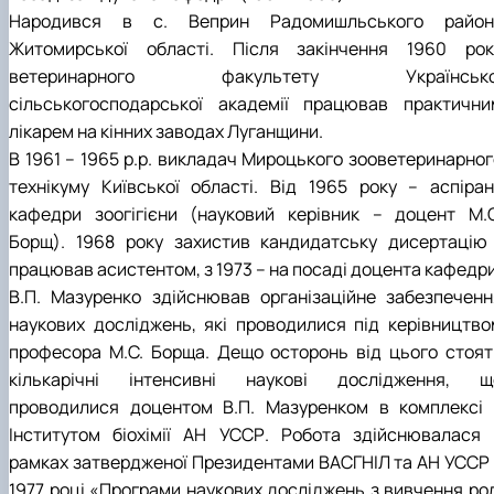
Народився в с. Веприн Радомишльського район
Житомирської області. Після закінчення 1960 рок
ветеринарного факультету Українсько
сільськогосподарської академії працював практични
лікарем на кінних заводах Луганщини.
В 1961 – 1965 p.p. викладач Мироцького зооветеринарног
технікуму Київської області. Від 1965 року – аспіран
кафедри зоогігієни (науковий керівник – доцент М.С
Борщ). 1968 року захистив кандидатську дисертацію 
працював асистентом, з 1973 – на посаді доцента кафедри
В.П. Мазуренко здійснював організаційне забезпеченн
наукових досліджень, які проводилися під керівництво
професора М.С. Борща. Дещо осторонь від цього стоят
кількарічні інтенсивні наукові дослідження, щ
проводилися доцентом В.П. Мазуренком в комплексі 
Інститутом біохімії АН УССР. Робота здійснювалася 
рамках затвердженої Президентами ВАСГНІЛ та АН УССР 
1977 році «Програми наукових досліджень з вивчення рол