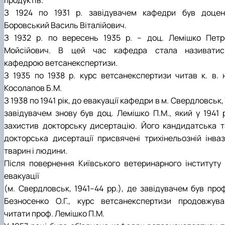
продуктів.
З 1924 по 1931 р. завідувачем кафедри був доцен
Боровський Василь Віталійович.
З 1932 р. по вересень 1935 р. – доц. Лемішко Петр
Мойсійович. В цей час кафедра стала називатис
кафедрою ветсанекспертизи.
З 1935 по 1938 р. курс ветсанекспертизи читав к. в. н
Косолапов Б.М.
З 1938 по 1941 рік, до евакуації кафедри в м. Свердловськ, 
завідувачем знову був доц. Лемішко П.М., який у 1941 р
захистив докторську дисертацію. Його кандидатська т
докторська дисертації присвячені трихінельозній інвазі
тварин і людини.
Після повернення Київського ветеринарного інституту 
евакуації
(м. Свердловськ, 1941–44 рр.), де завідувачем був проф
Безносенко О.Г., курс ветсанекспертизи продовжува
читати проф. Лемішко П.М.