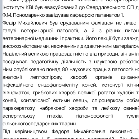
інститугу КВІ був евакуйований до Свердловського СГІ д
Ф.М. Пономаренко завідував кафедрою патанатомії.
Федір Михайлович був ерудованим фахівцем не лише 
галузі ветеринарної патології, а й з різних питан
ветеринарної медицини і практики. Його лекції були завж
високозмістовними, насиченими дидактичним матеріалом
Наділений великою працездатністю від природи, він вміл
поєднував педагогічну діяльність з науковою роботою
Ним опубліковано понад 80 наукових праць з патологічно
анатомії лептоспірозу, хвороб органів дихання
інфекційного енцефаломієліту коней, кетонурії кітни
вівцематок, грибкових хвороб великої рогатої худоби т
коней, контагіозної ектими овець, спіроцеркозу собак
паракератозу, набрякової хвороби та лейкозу свиней
аспергильозу птахів, гіатоморфології пухли
сільськогосподарських тварин.
Під керівництвом Федора Михайловича виконано 1