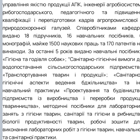
управління якістю продукції АПК, інженерії агробіосисте
рибогосподарського, педагогічного та підвищенн
кваліфікації і перепідготовки кадрів агропромислової 
природоохоронної галузей. Співробітниками кафедр
видано 18 підручників, 16 навчальних посібників, 
монографій, майже 1500 наукових праць та 170 патентів н
винаходи. За останні 5 років видано навчальні посібник
«Гігієна та годівля собак»; “Санітарно-гігієнічні вимоги 
водопостачання сільськогосподарських підприємств”
«Транспортування тварин і продукції»; «Санітарно
гігієнічні аспекти ведення бджільництва» та ін.
навчальний практикум «Проектування та будівництв
підприємств із виробництва і переробки продукці
тваринництва», методичні посібники для лабораторни
занять з гігієни тварин, санітарії та гігієни в рибництв
біології продуктивності тварин, робочі зошити дл
виконання лабораторних робіт з гігієни тварин, навчальн
та санітарної практики.