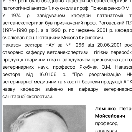
У 1957 році було об’єднано кафедри ветсанекспертизи т
патологічної анатомії, яку очолив проф. Пономаренко Ф.М.
У 1974 р. завідувачем кафедри патанатомії т
ветсанекспертизи був призначений проф. Роговський П.Я
(1974–1990 рр.), а з 1990 р. по червень 2001 р. кафедр
очолював доц. Потоцький Микола Кирилович.
Наказом ректора НАУ за № 266 від 20.06.2001 рок
створено кафедру ветсанекспертизи і гігієни переробк
продукції тваринництва і її завідувачем призначена докт
ветеринарних наук, професор Якубчак О.М. Наказо
ректора від 16.01.06 р. “Про реорганізацію НН
ветеринарної медицини та якості і безпеки продукції АПК
назву кафедри змінено на кафедру ветеринарно
санітарної експертизи.
Лемішко Петр
Мойсейович 
професор,
завідувач