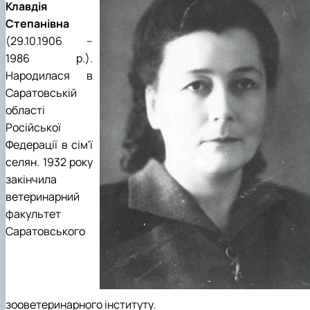
Клавдія
Степанівна
(29.10.1906 –
1986 р.).
Народилася в
Саратовській
області
Російської
Федерації в сім'ї
селян. 1932 року
закінчила
ветеринарний
факультет
Саратовського
зооветеринарного інституту.