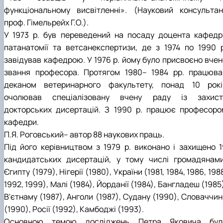
функціональному висвітленні». (Науковий консультан
проф. Гімельрейх Г.О.).
У 1973 р. був переведений на посаду доцента кафедр
патанатомії та ветсанекспертизи, де з 1974 по 1990 р
завідував кафедрою. У 1976 р. йому було присвоєно вчен
звання професора. Протягом 1980– 1984 рр. працюва
деканом ветеринарного факультету, понад 10 рокі
очолював спеціалізовану вчену раду із захист
докторських дисертацій. З 1990 р. працює професоро
кафедри.
П.Я. Роговський– автор 88 наукових праць.
Під його керівництвом з 1979 р. виконано і захищено 1
кандидатських дисертацій, у тому числі громадянами
Єгипту (1979), Нігерії (1980), України (1981, 1984, 1986, 198
1992, 1999), Малі (1984), Йорданії (1984), Бангладеш (1985
В'єтнаму (1987), Анголи (1987), Судану (1990), Словаччи
(1990), Росії (1992), Камбоджі (1993).
Основною темою досліджень Петра Яковича бул