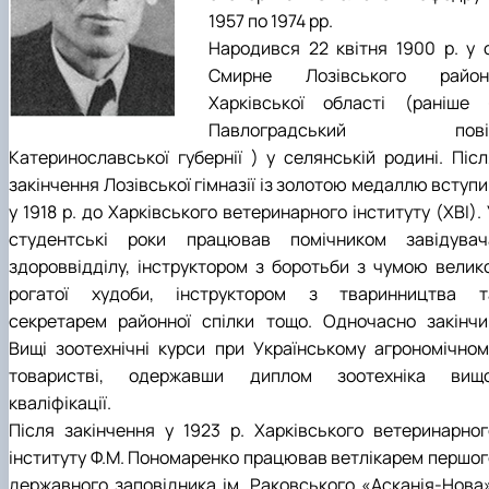
1957 по 1974 рр.
Народився 22 квітня 1900 р. у с
Смирне Лозівського район
Харківської області (раніше 
Павлоградський пові
Катеринославської губернії ) у селянській родині. Післ
закінчення Лозівської гімназії із золотою медаллю вступ
у 1918 р. до Харківського ветеринарного інституту (ХВІ).
студентські роки працював помічником завідувач
здороввідділу, інструктором з боротьби з чумою велико
рогатої худоби, інструктором з тваринництва т
секретарем районної спілки тощо. Одночасно закінчи
Вищі зоотехнічні курси при Українському агрономічном
товаристві, одержавши диплом зоотехніка вищо
кваліфікації.
Після закінчення у 1923 р. Харківського ветеринарног
інституту Ф.М. Пономаренко працював ветлікарем першог
державного заповідника ім. Раковського «Асканія-Нова»