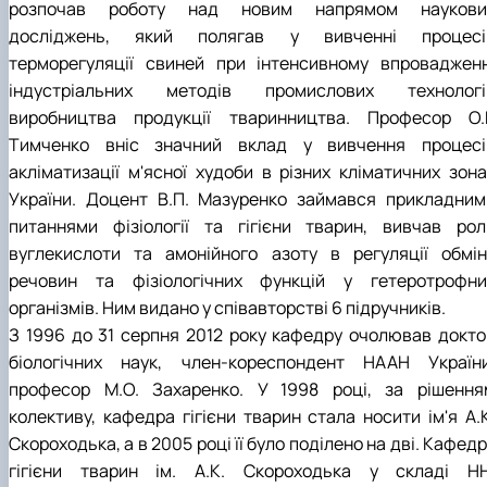
розпочав роботу над новим напрямом наукови
досліджень, який полягав у вивченні процесі
терморегуляції свиней при інтенсивному впровадженн
індустріальних методів промислових технологі
виробництва продукції тваринництва. Професор О.Г
Тимченко вніс значний вклад у вивчення процесі
акліматизації м'ясної худоби в різних кліматичних зона
України. Доцент В.П. Мазуренко займався прикладним
питаннями фізіології та гігієни тварин, вивчав рол
вуглекислоти та амонійного азоту в регуляції обмін
речовин та фізіологічних функцій у гетеротрофни
організмів. Ним видано у співавторстві 6 підручників.
З 1996 до 31 серпня 2012 року кафедру очолював докто
біологічних наук, член-кореспондент НААН України
професор М.О. Захаренко. У 1998 році, за рішення
колективу, кафедра гігієни тварин стала носити ім'я А.К
Скороходька, а в 2005 році її було поділено на дві. Кафед
гігієни тварин ім. А.К. Скороходька у складі НН