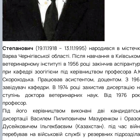
Степанович
(19.11.1918 – 13.11.1995) народився в містеч
Варва Чернігівської області. Після навчання в Київськом
ветеринарному інституті в 1956 році закінчив аспірантур
при кафедрі зоогігієни під керівництвом професора А.К
Скороходька. Працював асистентом, доцентом. З 196
завідувач кафедри. В 1974 році захистив дисертацію н
ступінь доктора ветеринарних наук. Від 1976 рок
професор.
Під його керівництвом виконані дві кандидатськ
дисертації Василем Пилиповичем Мазуренком і Оразо
Дусейковичем Ільгекбаєвим (Казахстан). під час війн
перебував на військовій службі у резервних підрозділа