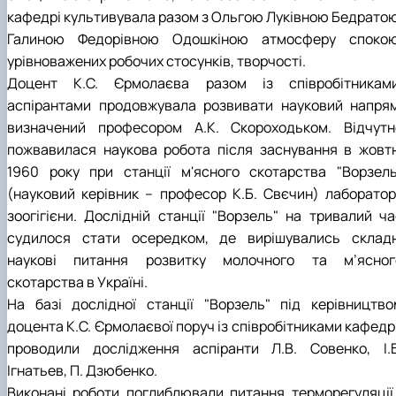
кафедрі культивувала разом з Ольгою Луківною Бедратою
Галиною Федорівною Одошкіною атмосферу спокою
урівноважених робочих стосунків, творчості.
Доцент К.С. Єрмолаєва разом із співробітниками
аспірантами продовжувала розвивати науковий напрям
визначений професором А.К. Скороходьком. Відчутн
пожвавилася наукова робота після заснування в жовтн
1960 року при станції м'ясного скотарства "Ворзель
(науковий керівник – професор К.Б. Свєчин) лабораторі
зоогігієни. Дослідній станції "Ворзель" на тривалий ча
судилося стати осередком, де вирішувались складн
наукові питання розвитку молочного та м’ясног
скотарства в Україні.
На базі дослідної станції "Ворзель" під керівництво
доцента К.С. Єрмолаєвої поруч із співробітниками кафедр
проводили дослідження аспіранти Л.В. Совенко, І.Б
Ігнатьев, П. Дзюбенко.
Виконані роботи поглиблювали питання терморегуляції 