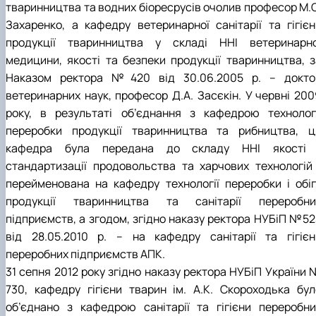
тваринництва та водних біоресрусів очолив професор М.О
Захаренко, а кафедру ветеринарної санітарії та гігієн
продукції тваринництва у складі ННІ ветеринарно
медицини, якості та безпеки продукції тваринництва, з
Наказом ректора №420 від 30.06.2005 р. – докто
ветеринарних наук, професор Д.А. Засєкін. У червні 200
року, в результаті об’єднання з кафедрою технологі
переробки продукції тваринництва та рибництва, ц
кафедра була передана до складу ННІ якості 
стандартизації продовольства та харчових технологій 
перейменована на кафедру технології переробки і обіг
продукції тваринництва та санітарії переробни
підприємств, а згодом, згідно наказу ректора НУБіП №52
від 28.05.2010 р. – на кафедру санітарії та гігієн
переробних підприємств АПК.
31 сепня 2012 року згідно наказу ректора НУБіП України 
730, кафедру гігієни тварин ім. А.К. Скороходька бул
об’єднано з кафедрою санітарії та гігієни переробни