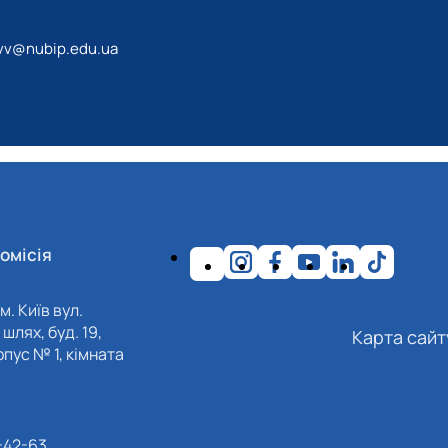
vv@nubip.edu.ua
омісія
м. Київ вул.
шлях, буд. 19,
Карта сайт
пус № 1, кімната
-42-63