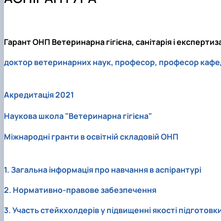
Аспірантура
Гарант ОНП Ветеринарна гігієна, санітарія і експертиз
доктор ветеринарних наук, професор, професор кафед
Акредитація 2021
Наукова школа "Ветеринарна гігієна"
Міжнародні гранти в освітній складовій ОНП
1. Загальна інформація про навчання в аспірантурі
2. Нормативно-правове забезпечення
3. Участь стейкхолдерів у підвищенні якості підготов