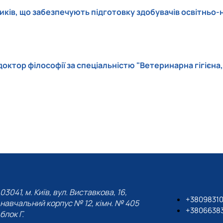
ів, що забезпечують підготовку здобувачів освітньо-на
тор філософії за спеціальністю "Ветеринарна гігієна, с
03041, м. Київ, вул. Виставкова, 16,
+3809831
навчальний корпус № 12, кімн. № 405
+3806638
блок Г.