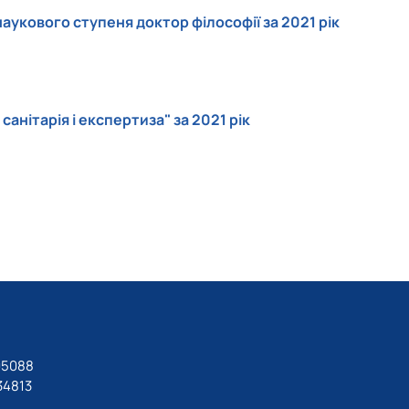
укового ступеня доктор філософії за 2021 рік
анітарія і експертиза" за 2021 рік
05088
34813