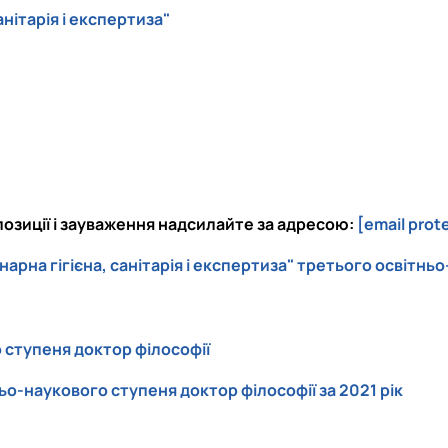
анітарія і експертиза"
позиції і зауваження надсилайте за адресою:
[email prot
арна гігієна, санітарія і експертиза" третього освітнь
 ступеня доктор філософії
ьо-наукового ступеня доктор філософії за 2021 рік