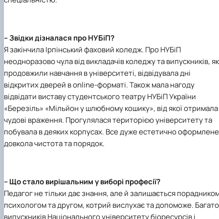
– Звідки дізналася про НУБіП?
Я закінчила Ірпінський фаховий коледж. Про НУБіП
неодноразово чула від викладачів коледжу та випускників, як
продовжили навчання в університеті, відвідувала дні
відкритих дверей в online-форматі. Також мала нагоду
відвідати виставу студентського театру НУБіП України
«Березіль» «Мільйон у шлюбному кошику», від якої отримала
чудові враження. Прогулялася територією університету та
побувала в деяких корпусах. Все дуже естетично оформлене
довкола чистота та порядок.
– Що стало вирішальним у виборі професії?
Педагог не тільки дає знання, але й залишається порадником
психологом та другом, котрий вислухає та допоможе. Багато
випускників Національного університету біоресурсів і