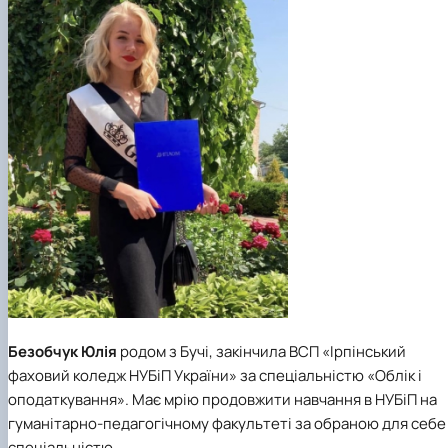
Безобчук Юлія
родом з Бучі, закінчила ВСП «Ірпінський
фаховий коледж НУБіП України» за спеціальністю «Облік і
оподаткування». Має мрію продовжити навчання в НУБіП на
гуманітарно-педагогічному факультеті за обраною для себе
спеціальністю.