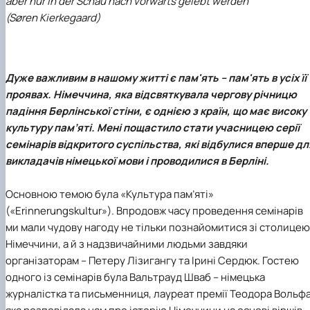
aber nur in der Schau nach vorwärts gelebt werden
(Søren Kierkegaard)
Дуже важливим в нашому житті є пам'ять – пам'ять в усіх її
проявах. Німеччина, яка відсвяткувала чергову річницю
падіння Берлінської стіни, є однією з країн, що має високу
культуру пам’яті. Мені пощастило стати учасницею серії
семінарів відкритого суспільства, які відбулися вперше дл
викладачів німецької мови і проводилися в Берліні.
Основною темою була «Культура пам’яті»
(«Erinnerungskultur»). Впродовж часу проведення семінарів
ми мали чудову нагоду не тільки познайомитися зі столицею
Німеччини, а й з надзвичайними людьми завдяки
організаторам – Петеру Лізигангу та Ірині Сердюк. Гостею
одного із семінарів була Вальтрауд Шваб – німецька
журналістка та письменниця, лауреат премії Теодора Вольфа