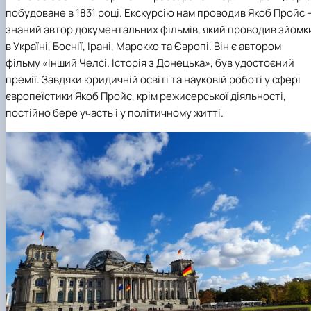
побудоване в 1831 році. Екскурсію нам проводив Якоб Пройс 
знаний автор документальних фільмів, який проводив зйомк
в Україні, Боснії, Ірані, Марокко та Європі. Він є автором
фільму «Інший Челсі. Історія з Донецька», був удостоєний
премії. Завдяки юридичній освіті та науковій роботі у сфері
європеїстики Якоб Пройс, крім режисерської діяльності,
постійно бере участь і у політичному житті.