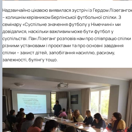
Надзвичайно цікавою виявилася зустріч із Гердом Лізеганго
– колишнім керівником Берлінської футбольної спілки. З
семінару «Суспільне значення футболу у Німеччині» ми
довідалися, наскільки важливим може бути футбол у
суспільстві. Пан Лізеганг розповів нам про співпрацю спілки
різними установами і проєктами та про основні завдання
спілки – захист дітей, запобігання насиллю, расизму,
залежності, булінгу тощо.