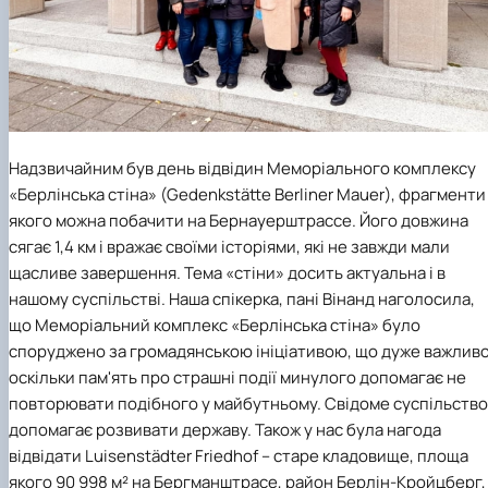
Надзвичайним був день відвідин Меморіального комплексу
«Берлінська стіна» (Gedenkstätte Berliner Mauer), фрагменти
якого можна побачити на Бернауерштрассе. Його довжина
сягає 1,4 км і вражає своїми історіями, які не завжди мали
щасливе завершення. Тема «стіни» досить актуальна і в
нашому суспільстві. Наша спікерка, пані Вінанд наголосила,
що Меморіальний комплекс «Берлінська стіна» було
споруджено за громадянською ініціативою, що дуже важливо
оскільки пам'ять про страшні події минулого допомагає не
повторювати подібного у майбутньому. Свідоме суспільство
допомагає розвивати державу. Також у нас була нагода
відвідати Luisenstädter Friedhof – старе кладовище, площа
якого 90 998 м² на Бергманштрасе, район Берлін-Кройцберг,