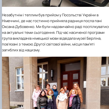
Незабутнім і теплим був прийом у Посольстві України в
Німеччині, де нас гостинно прийняла радниця посла пані
Оксана Дубовенко. Ми були надзвичайно раді поспілкуватис
на актуальні теми сьогодення. Під час насиченої програми
група викладачів німецької мови відвідала музеї Берліна,
пов’язані з темою Другої світової війни, місця пам’яті
загиблих від нацизму.