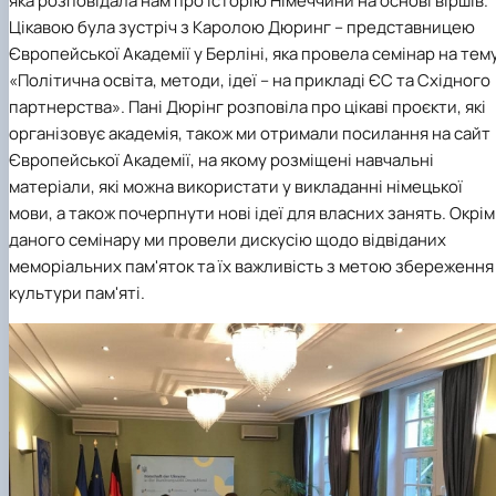
яка розповідала нам про історію Німеччини на основі віршів.
Цікавою була зустріч з Каролою Дюринг – представницею
Європейської Академії у Берліні, яка провела семінар на тем
«Політична освіта, методи, ідеї – на прикладі ЄС та Східного
партнерства». Пані Дюрінг розповіла про цікаві проєкти, які
організовує академія, також ми отримали посилання на сайт
Європейської Академії, на якому розміщені навчальні
матеріали, які можна використати у викладанні німецької
мови, а також почерпнути нові ідеї для власних занять. Окрім
даного семінару ми провели дискусію щодо відвіданих
меморіальних пам'яток та їх важливість з метою збереження
культури пам'яті.