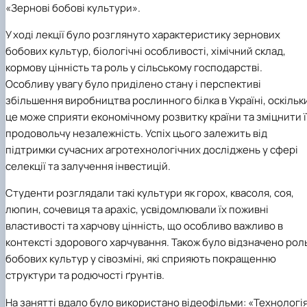
«Зернові бобові культури».
(MOOCs)
SEB-2025
Learning
Farm named after O.V. Muzychenko
Science
Architecture and Design
Faculty of Design and Engineering
International Students Office
University Research Services Catalogue
Faculty of Economics
Educational and Research Farm «Vorzel»
Research Institute of Forestry and Ornamenta
Berezhany Agrotechnical Institute
У ході лекції було розглянуто характеристику зернових
Horticulture
Faculty of Food Science, Nutrition and Qualit
Berezhany Professional College
бобових культур, біологічні особливості, хімічний склад,
Management
Research Institute of Technology and Quality
Bobrovytsia Professional College named after 
кормову цінність та роль у сільському господарстві.
Animal Products
Mainova
Faculty of Humanities and Pedagogy
Faculty of Information Technologies
Research and Design Institute of
Boyarka College of Ecology and Natural
Особливу увагу було приділено стану і перспективі
Standardisation and Technologies of Eco-Safe a
Resources
Faculty of Land Management
збільшення виробництва рослинного білка в Україні, оскільк
Organic Products
Faculty of Law
Crimean Agro-Industrial College
це може сприяти економічному розвитку країни та зміцнити ї
Faculty of Veterinary Medicine
Ukrainian Laboratory of Quality and Safety of
Crimean Technical College of Land Reclamati
продовольчу незалежність. Успіх цього залежить від
Agricultural Products
and Agricultural Mechanisation
Mechanical and Technological Faculty
підтримки сучасних агротехнологічних досліджень у сфері
Faculty of Plant Protection, Biotechnology an
Ukrainian Research Institute of Agricultural
Irpin Professional College
селекції та залучення інвестицій.
Ecology
Radiology
Mukachevo Professional College
Nemishaieve Professional College
Студенти розглядали такі культури як горох, квасоля, соя,
Nizhyn Agrotechnical Institute
люпин, сочевиця та арахіс, усвідомлювали їх поживні
Nizhyn Professional College
властивості та харчову цінність, що особливо важливо в
Prybrezhne Agrarian College
Rivne Professional College
контексті здорового харчування. Також було відзначено рол
Zalishchyky Professional College named after
бобових культур у сівозміні, які сприяють покращенню
Ye. Khraplivyi
структури та родючості ґрунтів.
На занятті вдало було використано відеофільми: «Технологі