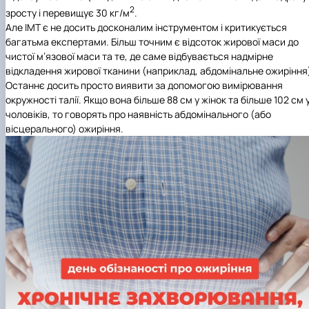
2
зросту і перевищує 30 кг/м
.
Але ІМТ є не досить досконалим інструментом і критикується
багатьма експертами. Більш точним є відсоток жирової маси до
чистої м’язової маси та те, де саме відбувається надмірне
відкладення жирової тканини (наприклад, абдомінальне ожиріння
Останнє досить просто виявити за допомогою вимірювання
окружності талії. Якщо вона більше 88 см у жінок та більше 102 см 
чоловіків, то говорять про наявність абдомінального (або
вісцерального) ожиріння.