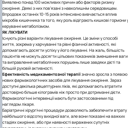
Виявлено понад 100 можливих причин або факторів ризику
ожиріння. Деякі з них пов’язані з навколишнім середовищем.
Впродовж останніх 10-15 років інтенсивно вивчається вплив
мікробів кишечника та того, яку роль відіграють кишкові гормони 
керуванні метаболізмом.
ЯК ЛІКУВАТИ
Існують різні варіанти лікування ожиріння. Це зміни у способі
життя, зокрема у харчуванні та рівні фізичної активності, які
допомагають досягти успіху у його лікуванні. На жаль, більшість
пацієнтів не можуть досягти цільових показників зменшення ваги
та виправлення метаболічних порушень лише завдяки дієті та
більшій руховій активності.
Ефективність медикаментозної терапії
значно зросла з появою
нових фармакологічних засобів для лікування ожиріння. Зараз
доступні декілька рецептурних ліків, які допомагають втратити
достовірно більше кілограмів ніж просто при дотриманні дієти.
Фармакологічні інтервенції мають бути застосованими під
наглядом лікаря.
Баріатричні хірургічні процедури дозволяють забезпечити втрату
найбільшого відсотку вихідної ваги, але вони показані на важких
стадіях ожиріння, або при наявності виражених супутніх