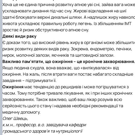
Хоча це не єдина причина розвитку апное уві сні, зайва вага мож
ускладнювати дихання під час сну. Жирові відкладення на шиї
здатні блокувати верхні дихальні шляхи. А надлишок жиру навкол
живота ускладнює правильну роботу легень. Із збільшенням ІМТ
зростає й ризик обструктивного апное сну.
Деякі види раку
Є докази того, що високий рівень жиру в організмі може збільшит
ризик розвитку деяких видів раку. Зокрема, ендометрію, печінки,
нирок, молочної залози, яєчників та щитовидної залози.
Важливо пам’ятати
, що ожиріння – це хронічне захворювання
Якщо людина схудла, вона вважає, що «вилікувалася» від
ожиріння. На жаль, після втрати ваги постає набагато складніше
завдання – підтримувати її.
Ожиріння
має тенденцію до рецидивів і може погіршуватися з
часом. Тому потрібне тривале лікування, як і при інших хронічних
захворюваннях. Також важливо, щоб ваш лікар розумів всю
серйозність цього стану і надавав необхідні рекомендації та
медичну допомогу.
Олег Швець,
к.м.н., професор, в.о. завідувача кафедри
громадського здоров'я та нутриціології