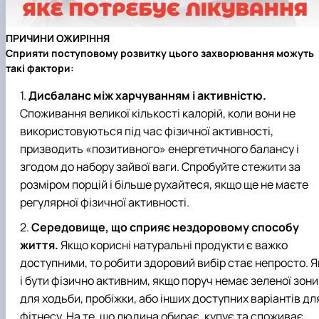
ПРИЧИНИ ОЖИРІННЯ
Сприяти поступовому розвитку цього захворювання можуть
такі фактори:
Дисбаланс між харчуванням і активністю.
Споживання великої кількості калорій, коли вони не
використовуються під час фізичної активності,
призводить «позитивного» енергетичного балансу і
згодом до набору зайвої ваги. Спробуйте стежити за
розміром порцій і більше рухайтеся, якщо ще не маєте
регулярної фізичної активності.
Середовище, що сприяє нездоровому способу
життя.
Якщо корисні натуральні продукти є важко
доступними, то робити здоровий вибір стає непросто. Я
і бути фізично активним, якщо поруч немає зеленої зони
для ходьби, пробіжки, або інших доступних варіантів дл
фітнесу. На те, що людина обирає, купує та споживає,