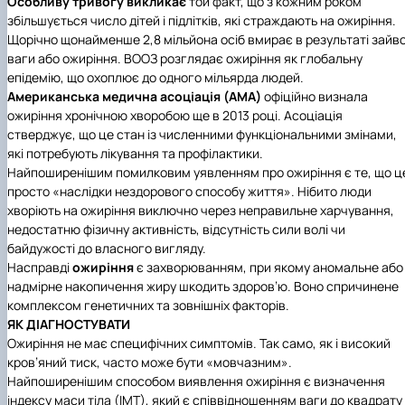
Особливу тривогу викликає
той факт, що з кожним роком
(MOOCs)
SEB-2025
Learning
Farm named after O.V. Muzychenko
Science
Architecture and Design
Faculty of Design and Engineering
International Students Office
збільшується число дітей і підлітків, які страждають на ожиріння.
University Research Services Catalogue
Faculty of Economics
Educational and Research Farm «Vorzel»
Research Institute of Forestry and Ornamenta
Berezhany Agrotechnical Institute
Щорічно щонайменше 2,8 мільйона осіб вмирає в результаті зайво
Horticulture
Faculty of Food Science, Nutrition and Qualit
Berezhany Professional College
ваги або ожиріння. ВООЗ розглядає ожиріння як глобальну
Management
Research Institute of Technology and Quality
Bobrovytsia Professional College named after 
епідемію, що охоплює до одного мільярда людей.
Animal Products
Mainova
Faculty of Humanities and Pedagogy
Американська медична асоціація (AMA)
офіційно визнала
Faculty of Information Technologies
Research and Design Institute of
Boyarka College of Ecology and Natural
ожиріння хронічною хворобою ще в 2013 році. Асоціація
Standardisation and Technologies of Eco-Safe a
Resources
Faculty of Land Management
стверджує, що це стан із численними функціональними змінами,
Organic Products
Faculty of Law
Crimean Agro-Industrial College
які потребують лікування та профілактики.
Faculty of Veterinary Medicine
Ukrainian Laboratory of Quality and Safety of
Crimean Technical College of Land Reclamati
Найпоширенішим помилковим уявленням про ожиріння є те, що ц
Agricultural Products
and Agricultural Mechanisation
Mechanical and Technological Faculty
просто «наслідки нездорового способу життя». Нібито люди
Faculty of Plant Protection, Biotechnology an
Ukrainian Research Institute of Agricultural
Irpin Professional College
хворіють на ожиріння виключно через неправильне харчування,
Ecology
Radiology
Mukachevo Professional College
недостатню фізичну активність, відсутність сили волі чи
Nemishaieve Professional College
байдужості до власного вигляду.
Nizhyn Agrotechnical Institute
Насправді
ожиріння
є захворюванням, при якому аномальне або
Nizhyn Professional College
надмірне накопичення жиру шкодить здоров’ю. Воно спричинене
Prybrezhne Agrarian College
комплексом генетичних та зовнішніх факторів.
Rivne Professional College
ЯК ДІАГНОСТУВАТИ
Zalishchyky Professional College named after
Ожиріння не має специфічних симптомів. Так само, як і високий
Ye. Khraplivyi
кров’яний тиск, часто може бути «мовчазним».
Найпоширенішим способом виявлення ожиріння є визначення
індексу маси тіла (ІМТ), який є співвідношенням ваги до квадрату