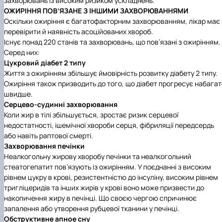
захворювань із високим ризиком ускладнень.
ОЖИРІННЯ ПОВ’ЯЗАНЕ З ІНШИМИ ЗАХВОРЮВАННЯМИ
Оскільки ожиріння є багатофакторним захворюванням, лікар має
перевірити й наявність асоційованих хвороб.
Існує понад 220 станів та захворювань, що пов’язані з ожирінням.
Серед них:
Цукровий діабет 2 типу
Життя з ожирінням збільшує ймовірність розвитку діабету 2 типу.
Ожиріння також призводить до того, що діабет прогресує набагат
швидше.
Серцево-судинні захворювання
Коли жир в тілі збільшується, зростає ризик серцевої
недостатності, ішемічної хвороби серця, фібриляції передсердь
або навіть раптової смерті.
Захворювання печінки
Неалкогольну жирову хворобу печінки та неалкогольний
стеатогепатит пов’язують із ожирінням. У поєднанні з високим
рівнем цукру в крові, резистентністю до інсуліну, високим рівнем
тригліцеридів та інших жирів у крові воно може призвести до
накопичення жиру в печінці. Що своєю чергою спричинює
запалення або утворення рубцевої тканини у печінці.
Обструктивне апное сну