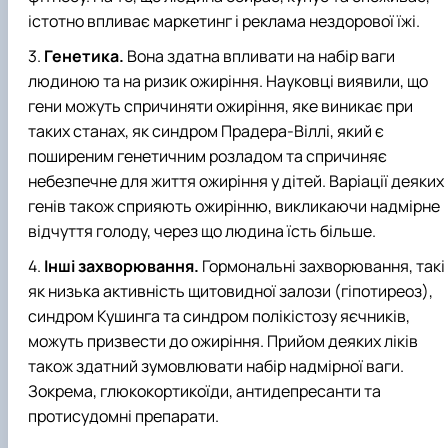
істотно впливає маркетинг і реклама нездорової їжі.
Генетика.
Вона здатна впливати на набір ваги
людиною та на ризик ожиріння. Науковці виявили, що
гени можуть спричиняти ожиріння, яке виникає при
таких станах, як синдром Прадера-Віллі, який є
поширеним генетичним розладом та спричиняє
небезпечне для життя ожиріння у дітей. Варіації деяких
генів також сприяють ожирінню, викликаючи надмірне
відчуття голоду, через що людина їсть більше.
Інші захворювання.
Гормональні захворювання, такі
як низька активність щитовидної залози (гіпотиреоз),
синдром Кушинга та синдром полікістозу яєчників,
можуть призвести до ожиріння. Прийом деяких ліків
також здатний зумовлювати набір надмірної ваги.
Зокрема, глюкокортикоїди, антидепресанти та
протисудомні препарати.