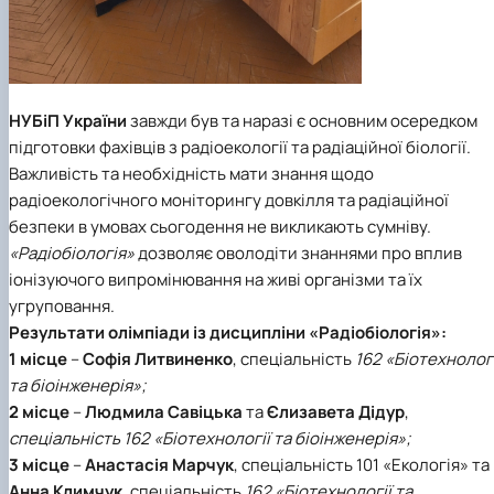
НУБіП України
завжди був та наразі є основним осередком
підготовки фахівців з радіоекології та радіаційної біології.
Важливість та необхідність мати знання щодо
радіоекологічного моніторингу довкілля та радіаційної
безпеки в умовах сьогодення не викликають сумніву.
«Радіобіологія»
дозволяє оволодіти знаннями про вплив
іонізуючого випромінювання на живі організми та їх
угруповання.
Результати олімпіади із дисципліни
«Радіобіологія»
:
1 місце
–
Софія Литвиненко
, спеціальність
162 «Біотехнологі
та біоінженерія»;
2 місце
–
Людмила Савіцька
та
Єлизавета Дідур
,
спеціальність 162 «Біотехнології та біоінженерія»;
3 місце
–
Анастасія Марчук
, спеціальність 101 «Екологія» та
Анна Климчук
, спеціальність
162 «Біотехнології та