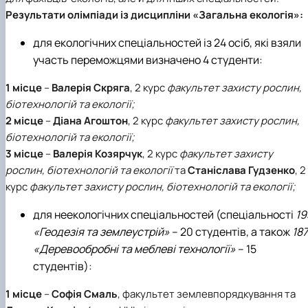
Результати олімпіади із дисципліни
«Загальна екологія»
:
для екологічних спеціальностей із 24 осіб, які взяли
участь переможцями визначено 4 студенти:
1 місце
–
Валерія Скряга
,
2 курс
факультет захисту рослин,
біотехнологій та екології;
2 місце
–
Діана Агоштон
,
2 курс
факультет захисту рослин,
біотехнологій та екології;
3 місце
–
Валерія Козярчук
,
2 курс
факультет захисту
рослин, біотехнологій та екології
та
Станіслава Гудзенко
,
2
курс
факультет захисту рослин, біотехнологій та екології;
для неекологічних спеціальностей (спеціальності
19
«Геодезія та землеустрій»
– 20 студентів, а також
187
«Деревообробні та меблеві технології»
– 15
студентів):
1 місце
–
Софія Смаль
, факультет землевпорядкування та