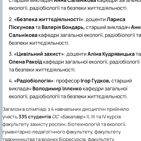
старший викладач
Анна Сальнікова
кафедри загально
екології, радіобіології та безпеки життєдіяльності
.
«Безпека життєдіяльності»
: доценти
Лариса
Піскунова
та
Валерія Бондарь,
старший викладач
Анн
Сальнікова
кафедри загальної екології, радіобіології т
безпеки життєдіяльності
.
«Цивільний захист»
: доценти
Аліна Кудрявицька
та
Олена Ракоїд
кафедри загальної екології, радіобіології
та безпеки життєдіяльності
.
«Радіобіологія»
: професор
Ігор Гудков,
старший
викладач
Володимир
Іллєнко
кафедри загальної
екології, радіобіології та безпеки життєдіяльності
.
Загалом в олімпіаді з 4 навчальних дисциплін прийняло
участь
335 студентів
ОС «Бакалавр»
ІІ, ІІІ та IV курсів
факультету захисту рослин, біотехнологій та екології,
гуманітарно-педагогічного факультету, факультету
тваринництва та водних біоресурсів, факультету