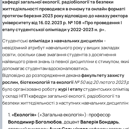
кафедрі загальної екології, радіобіології та безпеки
життєдіяльності проводився в очному та онлайн форматі
протягом березня 2023 року відповідно до наказу ректора
університету від 16.02.2023 р. № 108 «Про проведення І
етапу студентської олімпіади у 2022-2023 н. р».
Студентські
олімпіади з навчальних дисциплін
–
невід’ємний атрибут навчального року у вищих закладах
освіти, оскільки саме змагання студентів з досягнення
найвищого рівня знань із певної дисципліни є стимулом, яки
допомагає студентам вдосконалюватись.
Відповідно до розпорядження декана
факультету захисту
рослин, біотехнологій та екології
№ 50 від 20 лютого 2023 р
було організовано роботу
журі І етапу
студентських олімпіа
у складі НПП кафедри загальної екології, радіобіології та
безпеки життєдіяльності з наступних навчальних дисциплін
«Екологія»
(«Загальна екологія»): професор
Володимир Боголюбов
, доцент
Валерія Бондарь
,