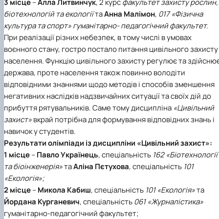
3 місце
–
Алла Литвинчук
,
2 курс
факультет захисту рослин,
біотехнологій та екології
та
Анна Малімон
,
017 «Фізична
культура та спорт»
гуманітарно- педагогічний факультет.
При реалізації різних небезпек, в тому числі в умовах
воєнного стану, гостро постало питання цивільного захисту
населення. Функцію цивільного захисту регулює та здійсню
держава, проте населення також повинно володіти
відповідними знаннями щодо методів і способів зменшення
негативних наслідків надзвичайних ситуації та своїх дій до
прибуття рятувальників. Саме тому дисципліна
«Цивільний
захист»
вкрай потрібна для формування відповідних знань і
навичок у студентів.
Результати олімпіади із дисципліни
«Цивільний захист»
:
1 місце
–
Павло Українець
,
спеціальність
162 «Біотехнології
та біоінженерія»
та
Аліна Пєтухова
, спеціальність
101
«Екологія»;
2 місце
–
Микола Кабиш
,
спеціальність
101 «Екологія»
та
Йордана Курганевич
, спеціальність
061 «Журналістика»
гуманітарно-педагогічний факультет;