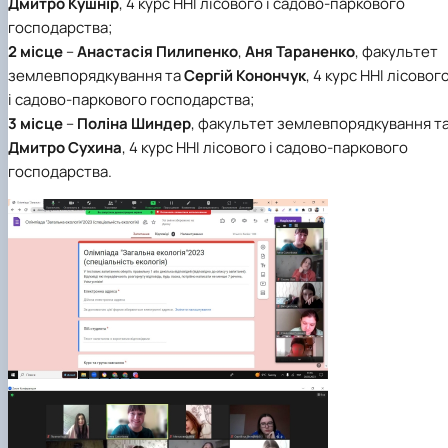
Дмитро Кушнір
, 4 курс ННІ лісового і садово-паркового
господарства;
2 місце
–
Анастасія Пилипенко
,
Аня Тараненко
,
факультет
землевпорядкування та
Сергій Конончук
,
4 курс ННІ лісовог
і садово-паркового господарства;
3 місце
–
Поліна Шиндер
,
факультет землевпорядкування т
Дмитро Сухина
,
4 курс ННІ лісового і садово-паркового
господарства.