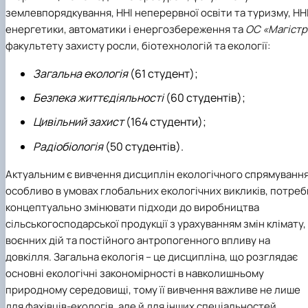
землевпорядкування, ННІ неперервної освіти та туризму, НН
енергетики, автоматики і енергозбереження та
ОС «Магістр
факультету захисту росли, біотехнологій та екології:
Загальна екологія
(61 студент);
Безпека життєдіяльності
(60 студентів);
Цивільний захист
(164 студенти);
Радіобіологія
(50 студентів).
Актуальним є вивчення дисциплін екологічного спрямуванн
особливо в умовах глобальних екологічних викликів, потреб
концептуально змінювати підходи до виробництва
сільськогосподарської продукції з урахуванням змін клімату,
воєнних дій та постійного антропогенного впливу на
довкілля. Загальна екологія – це дисципліна, що розглядає
основні екологічні закономірності в навколишньому
природному середовищі, тому її вивчення важливе не лише
для фахівців-екологів, але й для інших спеціальностей.