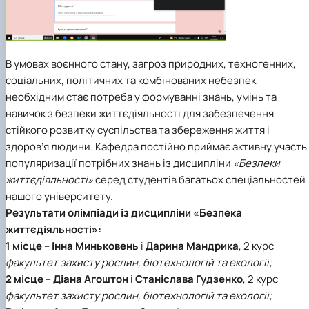
В умовах воєнного стану, загроз природних, техногенних,
соціальних, політичних та комбінованих небезпек
необхідним стає потреба у формуванні знань, умінь та
навичок з безпеки життєдіяльності для забезпечення
стійкого розвитку суспільства та збереження життя і
здоров’я людини. Кафедра постійно приймає активну участь
популяризації потрібних знань із дисципліни
«Безпеки
життєдіяльності»
серед студентів багатьох спеціальностей
нашого університету.
Результати олімпіади із дисципліни
«Безпека
життєдіяльності»
:
1 місце
–
Інна
Миньковень
і
Дарина Мандрика
,
2 курс
факультет захисту рослин, біотехнологій та екології;
2 місце
–
Діана
Агоштон
і
Станіслава Гудзенко
,
2 курс
факультет захисту рослин, біотехнологій та екології;