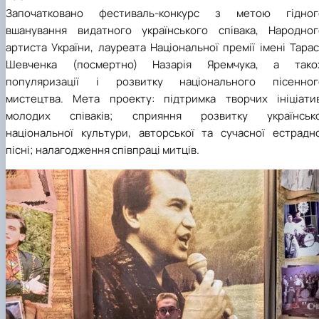
Започатковано фестиваль-конкурс з метою гідног
вшанування видатного українського співака, Народног
артиста України, лауреата Національної премії імені Тара
Шевченка (посмертно) Назарія Яремчука, а тако
популяризації і розвитку національного пісенног
мистецтва. Мета проекту: підтримка творчих ініціатив
молодих співаків; сприяння розвитку українсько
національної культури, авторської та сучасної естрадно
пісні; налагодження співпраці митців.