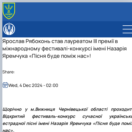
ABOUT
History
EDUCATION
Ярослав Рябоконь став лауреатом ІІІ премії в
Administration
Bachelor’s degree
DEPARTMENT
міжнародному фестивалі-конкурсі імені Назарія
Contact Information
Master’s degree
ОПП «Захист і карантин рослин»
Ecobiotechnology and biodiversity
INTERNATIONAL ACTIVITY
Educational and professional program
ОПП «Захист рослин»
Physiology, plant biochemistry, and bioenergetics
Яремчука «Пісня буде поміж нас»!
RESEARCH
“Biotechnology and Bioengineering”
ОПП «Карантин рослин»
Agroecology and ecological control
Lab descriptions
ОПП «Екологічна біотехнологія та
General ecology, radiobiology, and plant protection
Share:
біоенергетика»
Entomology, integrated protection and quarantine of
Educational and professional program
plants
“Environmental Control and Audit”
Wed, 4 Dec 2024 - 02:00
Phytopathology named after V.F. Peresypkin
Educational and professional program “Ecolog
and Environmental Protection”
Щорічно у м.Вижниця Чернівецької області проходит
Відкритий фестиваль-конкурс сучасної українсько
естрадної пісні імені Назарія Яремчука «Пісня буде помі
нас».