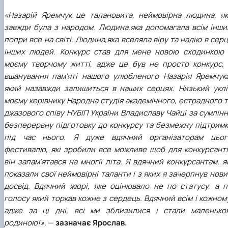
«Назарій Яремчук це талановита, неймовірна людина, як
завжди була з народом. Людина,яка допомагала всім інши
попри все на світі. Людина,яка вселяла віру та надію в сер
інших людей. Конкурс став для мене новою сходинкою 
моєму творчому житті, адже це був не просто конкурс, 
вшанування пам'яті нашого улюбленого Назарія Яремчука
який назавжди залишиться в наших серцях. Низький уклі
моєму керівнику Народна студія академічного, естрадного 
джазового співу НУБІП України Владиславу Чайці за сумлін
безперервну підготовку до конкурсу та безмежну підтримк
під час нього. Я дуже вдячний організаторам цьог
фестивалю, які зробили все можливе щоб для конкурсанті
він запам'ятався на многії літа. Я вдячний конкурсантам, я
показали свої неймовірні таланти і з яких я зачерпнув нов
досвід. Вдячний жюрі, яке оцінювало не по статусу, а п
голосу який торкав кожне з сердець. Вдячний всім і кожном
адже за ці дні, всі ми зблизилися і стали маленько
родиною!»,
—
зазначає Ярослав.