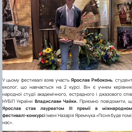
У цьому фестивалі взяв участь
Ярослав Рябоконь
, студен
еколог, що навчається на 2 курсі. Він є учнем керівник
народної студії академічного, естрадного і джазового спі
НУБіП України
Владислави Чайки.
Приємно повідомити, щ
Ярослав став лауреатом ІІІ премії в міжнародном
фестивалі-конкурсі
імені Назарія Яремчука «Пісня буде пом
нас».