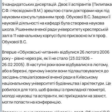
9 кандидатських дисертацій. Двоє її аспірантів (Пилипака
С.Ф. і Несвідомін В.М.) зрештою стали докторами наук під
науковим консультуванням проф. Обухової В.С. Завдяки її
науковій діяльності на кафедрі була створена наукова
школа. Рішенням вченої ради університету креслярській
залі в 11 навчальному корпусі було присвоєно ім
’
я проф.
Обухової В.С.
Вперше «Обуховські читання» відбулися 26 лютого 2006
року – рівно через рік, як її не стало (23.02.1926 –
26.02.2005). В наступні роки вони відбувалися в лютому,
або в березні, причому інколи вони підлаштовувалися до
засідань спеціалізованої вченої ради в Київському
національному університеті будівництва і архітектури. Це
робилося для того, щоб фахівці із прикладної геометрії,
молоді науковці та аспіранти, які приїжджали на захист,
могли попасти на конференцію.