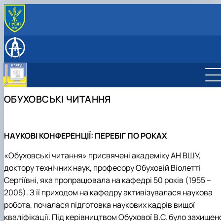
ПРО КАФЕДРУ
Історія кафедри
НАВЧАЛЬНА РОБОТА
Співробітники кафедри
Робочі програми
НАУКОВІ ГУРТКИ
Зв'язки з підприємствами
Віртуальна, доповнена та змішана реальність
НАУКОВА РОБОТА
Комп'ютерна графіка та твердотільне
ОБУХОВСЬКІ ЧИТАННЯ
моделювання
CAD-технології для конструкторів
Дизайн в агропромисловому комплексі
НАУ
КОВІ КОНФЕРЕНЦІЇ: ПЕРЕБІГ ПО РОКАХ
«Обуховські читання» присвячені академіку АН ВШУ,
доктору технічних наук, професору Обуховій Віолетті
Сергіївні, яка пропрацювала на кафедрі 50 років (1955 –
2005). З її приходом на кафедру активізувалася наукова
робота, почалася підготовка наукових кадрів вищої
кваліфікації. Під керівництвом Обухової В.С. було захищен