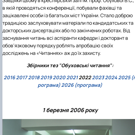
Завдяки цьому в креслярській залі ім. проф. Обухової В.С.,
в якій проводяться конференції, побували фахівці та
зацікавлені особи із багатьох міст України. Стало доброю
традицією заслуховувати матеріали по кандидатських та
докторських дисертаціях або по закінчених роботах. Від
заснування читань всі аспіранти кафедри і докторант в
обов’язковому порядку роблять апробацію своїх
досліджень на «Читаннях» аж до їх захисту.
Збірники тез "Обуховські читання":
2016
2017
2018
2019
2020
2021
2022
2023
2024
2025
(
рограма)
2026
(програма)
1 березня 2006 року