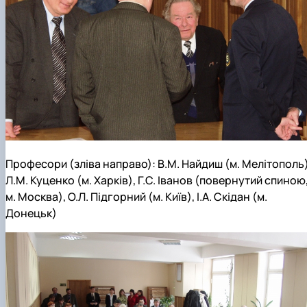
Професори (зліва направо): В.М. Найдиш (м. Мелітополь)
Л.М. Куценко (м. Харків), Г.С. Іванов (повернутий спиною
м. Москва), О.Л. Підгорний (м. Київ), І.А. Скідан (м.
Донецьк)