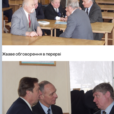
Жваве обговорення в перерві