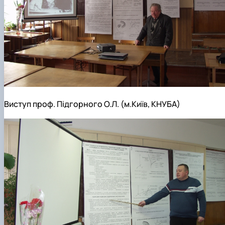
Виступ проф. Підгорного О.Л. (м.Київ, КНУБА)