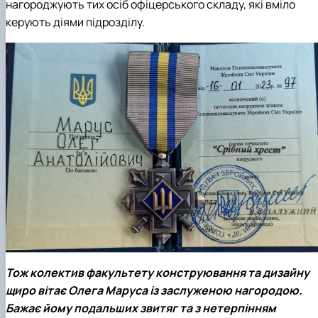
нагороджують тих осіб офіцерського складу, які вміло
керують діями підрозділу.
Тож колектив факультету конструювання та дизайну
щиро вітає Олега Маруса із заслуженою нагородою.
Бажає йому подальших звитяг та з нетерпінням