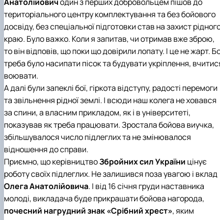
Анатолійович
один з перших добровольцем пішов до
територіального центру комплектування та без бойового
досвіду, без спеціальної підготовки став на захист рідног
краю. Було важко. Коли я запитав, чи отримав вже зброю,
то він відповів, що поки що довірили лопату. І це не жарт. Б
треба було насипати пісок та будувати укріплення, вчитис
воювати.
А далі були запеклі бої, гіркота відступу, радості перемоги
та звільнення рідної землі. І всюди наш колега не ховався
за спини, а власним прикладом, як і в університеті,
показував як треба працювати. Зростала бойова виучка,
збільшувалося число підлеглих та не змінювалося
відношення до справи.
Приємно, що керівництво
Збройних сил України
цінує
роботу своїх підлеглих. Не залишився поза увагою і вклад
Олега Анатолійовича
. І від 16 січня груди наставника
молоді, викладача буде прикрашати бойова нагорода,
почесний нагрудний знак «Срібний хрест»
, яким