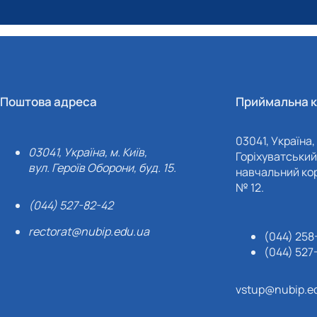
Поштова адреса
Приймальна к
03041, Україна, 
03041, Україна, м. Київ,
Горіхуватський 
вул. Героїв Оборони, буд. 15.
навчальний кор
№ 12.
(044) 527-82-42
rectorat@nubip.edu.ua
(044) 258
(044) 527
vstup@nubip.e