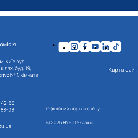
омісія
м. Київ вул.
шлях, буд. 19,
Карта сайт
пус № 1, кімната
-42-63
Офіційний портал сайту
-83-08
© 2026 НУБІП Україна
du.ua