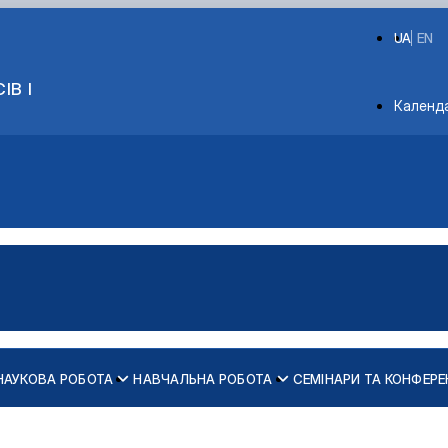
UA
EN
ІВ І
Depart
Календ
НАУКОВА РОБОТА
НАВЧАЛЬНА РОБОТА
СЕМІНАРИ ТА КОНФЕРЕ
дарського виробництва
кників