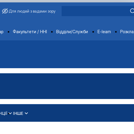
Для людей з вадами зору
ments
ар
Факультети / ННІ
Відділи/Служби
E-learn
Розкл
НЦІЇ
ІНШЕ