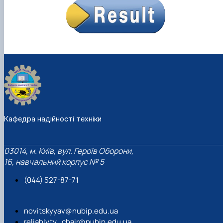
Кафедра надійності техніки
03014, м. Київ, вул. Героїв Оборони,
16, навчальний корпус № 5
(044) 527-87-71
novitskyyav@nubip.edu.ua
reliablyty_chair@nubip.edu.ua