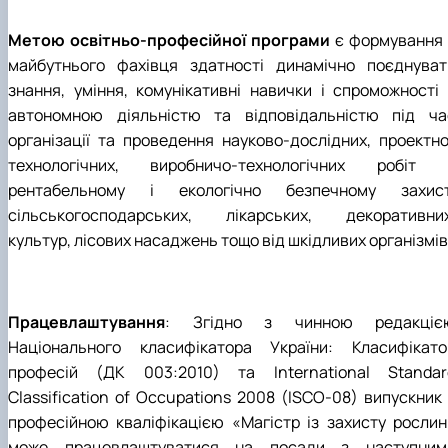
Забезпечення ОПП «Екологічний контроль 
аудит»
Метою освітньо-професійної програми
є формування 
майбутнього фахівця здатності динамічно поєднуват
знання, уміння, комунікативні навички і спроможності 
автономною діяльністю та відповідальністю під ча
організації та проведення науково-дослідних, проектно
технологічних, виробничо-технологічних робіт 
рентабельному і екологічно безпечному захист
сільськогосподарських, лікарських, декоративних
культур, лісових насаджень тощо від шкідливих організмів
Працевлаштування
: Згідно з чинною редакціє
Національного класифікатора України: Класифікато
професій (ДК 003:2010) та International Standar
Classification of Occupations 2008 (ISCO-08) випускник 
професійною кваліфікацією «Магістр із захисту рослин
може працевлаштуватися на посади з наступним