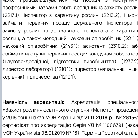
професійними назвами робіт: дослідник із захисту росли
(2213.1), інспектор з карантину рослин (2213.2), і мож
займати первинну посаду державного інспектора і
захисту рослин та державного інспектора з карантин
рослин, а також молодший науковий співробітник (2211.1)
науковий співробітник (2146.1); асистент (2310.2); аб
обіймати наступні первинні посади: завідувач лабораторі
(науково-дослідної, підготовки виробництва) (1237.2)
директор лабораторії (1210.1); директор (начальник, інш
керівник) підприємства (1210.1).
Наявність акредитації:
Акредитація спеціальност
«Захист рослин» освітнього ступеня «Магістр» проведен
у 2018 році (наказ МОН України від
21.11.2018 р., № 2815-
сертифікат про акредитацію Серія УД №11006791 (нака
МОН України від 08.01.2019 № 13). Термін дії сертифіката 