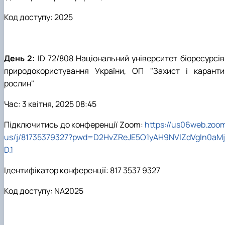
Код доступу: 2025
День 2:
ID 72/808 Національний університет біоресурсів 
природокористування України, ОП "Захист і каранти
рослин"
Час: 3 квітня, 2025 08:45
Підключитись до конференції Zoom:
https://us06web.zoom
us/j/81735379327?pwd=D2HvZReJE5O1yAH9NVlZdVgIn0aMj
D.1
Ідентифікатор конференції: 817 3537 9327
Код доступу: NA2025