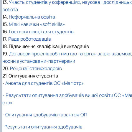
13.
Участь студентів у коференціях, наукова і дослідниць
робота
14.
Неформальна освіта
15.
М'які навички «soft skills»
16.
Гостьові лекції для студентів
17.
Рада роботодавців
18. Підвищення кваліфікації викладачів
19.
Договори про співробітництво та організацію взаємові
носин з установами-партнерами
20.
Рецензії стейкхолдерів
21. Опитування студентів
-
Анкета для студентів ОС «Магістр»
- Результати опитування здобувачів вищої освіти ОС «Маг
стр»
-
Опитування здобувачів гарантом ОП
-Результати опитування здобувачів