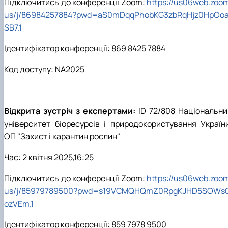
Підключитись до конференції Zoom:
https://us06web.zoom
us/j/86984257884?pwd=aS0mDqqPhobKG3zbRqHjz0HpOo
SB7.1
Ідентифікатор конференції: 869 8425 7884
Код доступу: NA2025
Відкрита зустріч з експертами:
ID 72/808 Національни
університет біоресурсів і природокористування України
ОП "Захист і карантин рослин"
Час: 2 квітня 2025,16:25
Підключитись до конференції Zoom:
https://us06web.zoom
us/j/85979789500?pwd=s19VCMQHQmZ0RpgKJHD5SOWs
ozVEm.1
Ідентифікатор конференції: 859 7978 9500