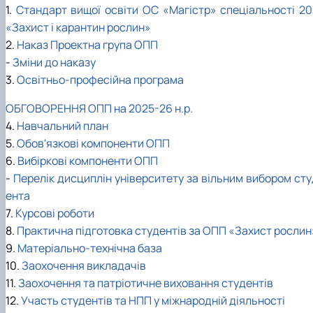
1.
Стандарт вищої освіти ОС «Магістр» спеціальності 20
«Захист і карантин рослин»
2.
Наказ Проектна група ОПП
-
Зміни до наказу
3.
Освітньо-професійна програма
ОБГОВОРЕННЯ ОПП на 2025-26 н.р.
4.
Навчальний план
5.
Обов'язкові компоненти ОПП
6.
Вибіркові компоненти ОПП
-
Перелік дисциплін університету за вільним вибором сту
ента
7.
Курсові роботи
8.
Практична підготовка студентів за ОПП «Захист рослин
9.
Матеріально-технічна база
10.
Заохочення викладачів
11.
Заохочення та патріотичне виховання студентів
12.
Участь студентів та НПП у міжнародній діяльності