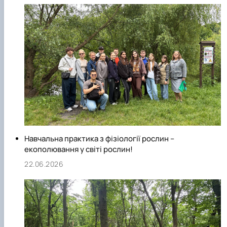
функціонування біологічних систем”, “Клітинний сигналінг”
"Біометрія", “Проектування біопроцесів”, “Біотехнологічні
процеси агротехнологій”.
Штат кафедри представлений висококваліфікованими
викладачами та науковцями: 2 доктори та 5 кандидатів
наук, з яких 1 професор та 6 доцентів.
Навчальна практика з фізіології рослин –
екополювання у світі рослин!
22.06.2026