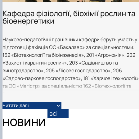
Кафедра фізіології, біохімії рослин та
біоенергетики
Науково-педагогічні працівники кафедри беруть участь у
підготовці фахівців ОС «Бакалавр» за спеціальностями:
162 «Біотехнології та біоінженерія», 201 «Агрономія», 202
«Захист і карантин рослин», 203 «Садівництво та
виноградарство», 205 «Лісове господарство», 206
«Садово-паркове господарство», 181 «Харчові технології»
та ОС «Магістр» за спеціальністю 162 «Біотехнології та
біоінженерія».
Читати далі
Кафедра забезпечує викладання студентам денної і
всі
заочної форми навчання наступних дисциплін: “Біологія
НОВИНИ
клітини”, “Фізіологія рослин”, “Фізіологія з основами біохімії”
“Біохімія”, “Вступ до фаху”, “Біостатистика”, “Об’єкти
біотехнологічних виробництв”, "Біобезпека", “Основи