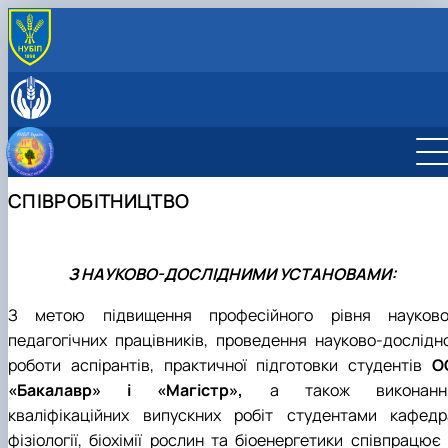
ПРО КАФЕДРУ
Історія кафедри
ОСВІТНЯ ДІЯЛЬНІСТЬ
Співробітники кафедри
ОС «Бакалавр»
НАУКА ТА ІННОВАЦІЇ
Матеріально-технічна база
ОС «Магістр»
Освітньо-професійна програма «Біотехнолог
Навчальна робота
МІЖНАРОДНА ДІЯЛЬНІСТЬ
Навчальні лабораторії
Доктор філософії (PhD)
та біоінженерія»
Освітньо-професійна програма «Екологічна
Наукова робота
Міжнародна та інноваційна діяльність
КУЛЬТУРНО-ВИХОВНА РОБОТА
СПІВРОБІТНИЦТВО
Навчально-методичне забезпечення
біотехнологія та біоенергетика»
Освітньо-наукова програма 091 «Біотехноло
Співробітництво
Профорієнтаційна робота
біологічних систем»
Робочі програми
Охоронні документи
Аспіранти кафедри
Підручники, посібники, методичні
Навчально-консультаційні курси «Фізіологія
рекомендації
рослин»
З НАУКОВО-ДОСЛІДНИМИ УСТАНОВАМИ:
Студентські наукові гуртки
З метою підвищення професійного рівня науково
педагогічних працівників, проведення науково-дослідно
роботи аспірантів, практичної підготовки студентів
О
«Бакалавр» і «Магістр»,
а також виконанн
кваліфікаційних випускних робіт студентами кафедр
фізіології, біохімії рослин та біоенергетики співпрацює