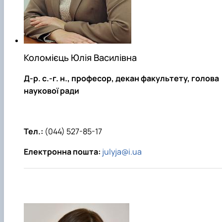
Забезпечення ОПП «Екологічний контроль 
аудит»
Коломієць Юлія Василівна
Д-р. с.-г. н.
, професор, декан факультету, голова
наукової ради
Тел.:
(044) 527-85-17
Електронна пошта:
julyja@i.ua