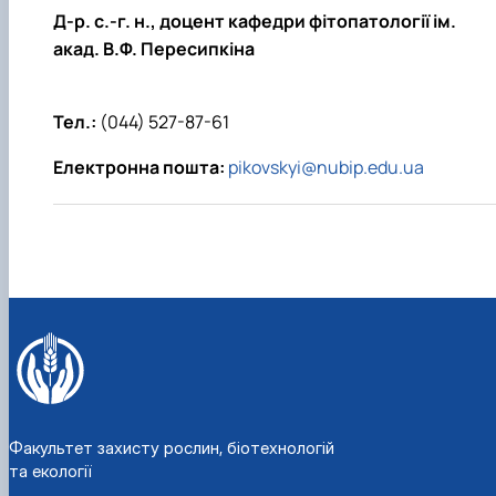
Д-р. с.-г. н.
, доцент кафедри фітопатології ім.
акад. В.Ф. Пересипкіна
Тел.:
(044) 527-87-61
Електронна пошта:
pikovskyi@nubip.edu.ua
Факультет захисту рослин, біотехнологій
та екології