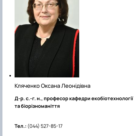
Кляченко Оксана Леонідівна
Д-р. с.-г. н.
, професор кафедри екобіотехнології
та біорізноманіття
Тел.:
(044) 527-85-17