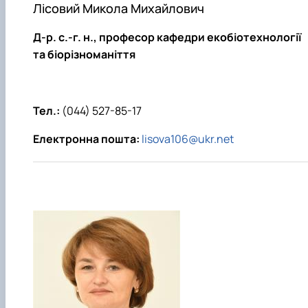
Лісовий Микола Михайлович
Д-р. с.-г. н.
, професор кафедри екобіотехнології
та біорізноманіття
Тел.:
(044) 527-85-17
Електронна пошта:
lisova106@ukr.net